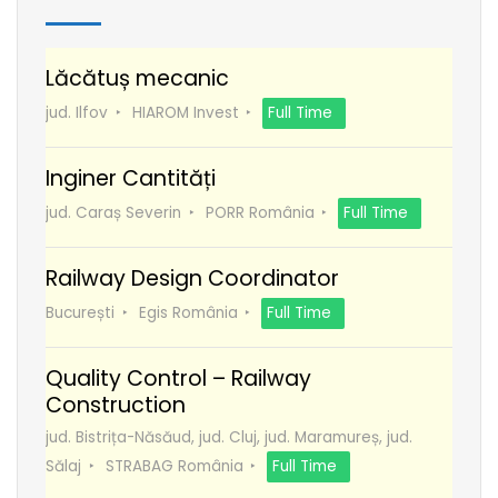
Lăcătuș mecanic
jud. Ilfov
HIAROM Invest
Full Time
Inginer Cantități
jud. Caraș Severin
PORR România
Full Time
Railway Design Coordinator
București
Egis România
Full Time
Quality Control – Railway
Construction
jud. Bistrița-Năsăud, jud. Cluj, jud. Maramureș, jud.
Sălaj
STRABAG România
Full Time