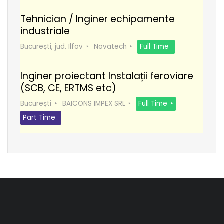
Tehnician / Inginer echipamente
industriale
București, jud. Ilfov
Novatech
Full Time
Inginer proiectant Instalații feroviare
(SCB, CE, ERTMS etc)
București
BAICONS IMPEX SRL
Full Time
Part Time