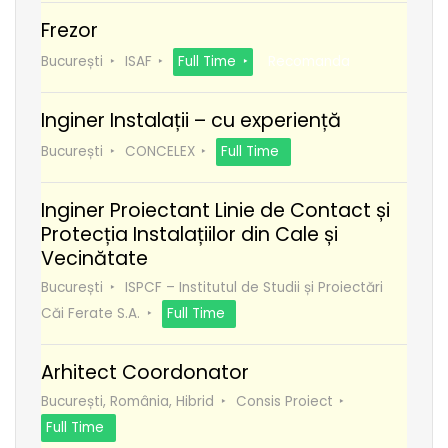
Frezor
București
ISAF
Full Time
Recomanda
Inginer Instalații – cu experiență
București
CONCELEX
Full Time
Inginer Proiectant Linie de Contact și
Protecția Instalațiilor din Cale și
Vecinătate
București
ISPCF – Institutul de Studii și Proiectări
Căi Ferate S.A.
Full Time
Arhitect Coordonator
București, România, Hibrid
Consis Proiect
Full Time