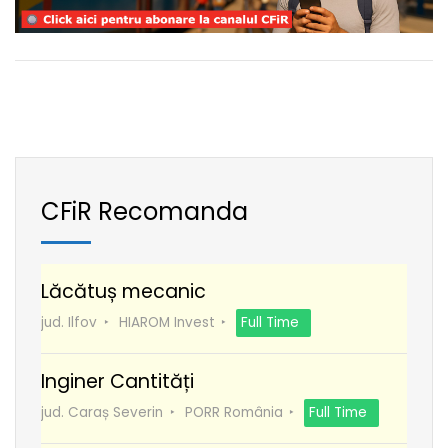
CFiR Recomanda
Lăcătuș mecanic
jud. Ilfov
HIAROM Invest
Full Time
Inginer Cantități
jud. Caraș Severin
PORR România
Full Time