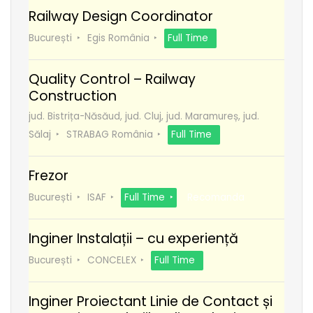
Railway Design Coordinator
București
Egis România
Full Time
Quality Control – Railway
Construction
jud. Bistrița-Năsăud, jud. Cluj, jud. Maramureș, jud.
Sălaj
STRABAG România
Full Time
Frezor
București
ISAF
Full Time
Recomanda
Inginer Instalații – cu experiență
București
CONCELEX
Full Time
Inginer Proiectant Linie de Contact și