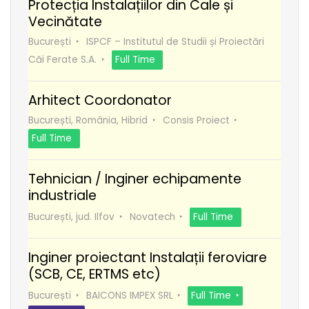
Protecția Instalațiilor din Cale și
Vecinătate
București
ISPCF – Institutul de Studii și Proiectări
Căi Ferate S.A.
Full Time
Arhitect Coordonator
București, România, Hibrid
Consis Proiect
Full Time
Tehnician / Inginer echipamente
industriale
București, jud. Ilfov
Novatech
Full Time
Inginer proiectant Instalații feroviare
(SCB, CE, ERTMS etc)
București
BAICONS IMPEX SRL
Full Time