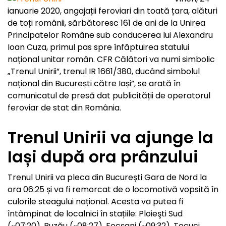
ianuarie 2020, angajații feroviari din toată țara, alături
de toți românii, sărbătoresc 161 de ani de la Unirea
Principatelor Române sub conducerea lui Alexandru
Ioan Cuza, primul pas spre înfăptuirea statului
național unitar român. CFR Călători va numi simbolic
„Trenul Unirii”, trenul IR 1661/380, ducând simbolul
național din București către Iași”, se arată în
comunicatul de presă dat publicității de operatorul
feroviar de stat din România.
Trenul Unirii va ajunge la
Iași după ora prânzului
Trenul Unirii va pleca din București Gara de Nord la
ora 06:25 și va fi remorcat de o locomotivă vopsită în
culorile steagului național. Acesta va putea fi
întâmpinat de localnici în stațiile: Ploieşti Sud
(~07:20), Buzău (~08:27), Focşani (~09:32), Tecuci