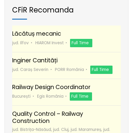
CFiR Recomanda
Lăcătuș mecanic
jud. Ilfov
HIAROM Invest
Full Time
Inginer Cantități
jud. Caraș Severin
PORR România
Full Time
Railway Design Coordinator
București
Egis România
Full Time
Quality Control – Railway
Construction
jud. Bistrița-Năsăud, jud. Cluj, jud. Maramureș, jud.