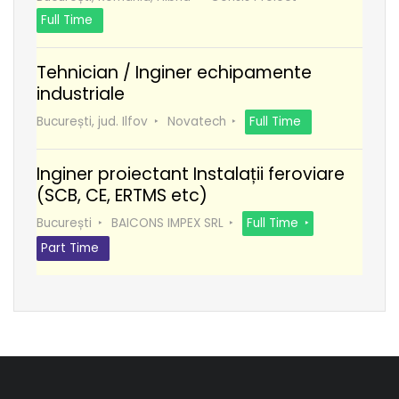
Full Time
Tehnician / Inginer echipamente
industriale
București, jud. Ilfov
Novatech
Full Time
Inginer proiectant Instalații feroviare
(SCB, CE, ERTMS etc)
București
BAICONS IMPEX SRL
Full Time
Part Time