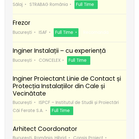
Sălaj
STRABAG România
Full Time
Frezor
București
ISAF
Full Time
Recomanda
Inginer Instalații – cu experiență
București
CONCELEX
Full Time
Inginer Proiectant Linie de Contact și
Protecția Instalațiilor din Cale și
Vecinătate
București
ISPCF – Institutul de Studii și Proiectări
Căi Ferate S.A.
Full Time
Arhitect Coordonator
București, România, Hibrid
Consis Proiect