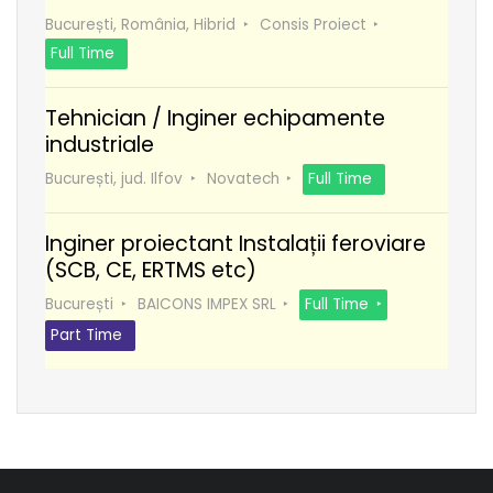
București, România, Hibrid
Consis Proiect
Full Time
Tehnician / Inginer echipamente
industriale
București, jud. Ilfov
Novatech
Full Time
Inginer proiectant Instalații feroviare
(SCB, CE, ERTMS etc)
București
BAICONS IMPEX SRL
Full Time
Part Time