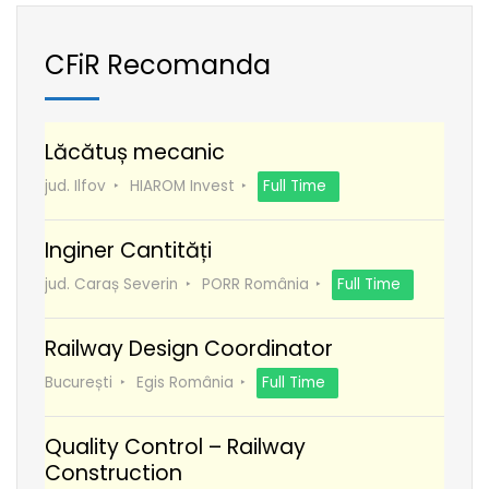
CFiR Recomanda
Lăcătuș mecanic
jud. Ilfov
HIAROM Invest
Full Time
Inginer Cantități
jud. Caraș Severin
PORR România
Full Time
Railway Design Coordinator
București
Egis România
Full Time
Quality Control – Railway
Construction