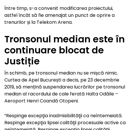
Între timp, s-a convenit modificarea proiectului,
astfel încât să fie amenajat un punct de oprire a
trenurilor și la Telekom Arena.
Tronsonul median este în
continuare blocat de
Justiție
În schimb, pe tronsonul median nu se mișcă nimic.
Curtea de Apel București a decis, pe 23 decembrie
2019, să mențină suspendarea lucrărilor pe tronsonul
median al racordului de cale ferată Halta Odăile –
Aeroport Henri Coandă Otopeni.
”Respinge excepţia inadmisibilităţii ca neîntemeiată.
Respinge excepţia lipsei calităţii procesuale active ca
neîntemeiată. Respinge excepţia lipsei calităţii