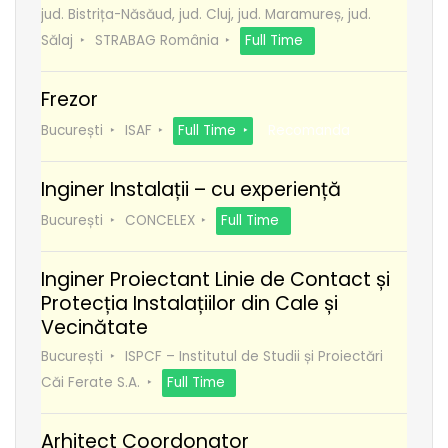
jud. Bistrița-Năsăud, jud. Cluj, jud. Maramureș, jud.
Sălaj
STRABAG România
Full Time
Frezor
București
ISAF
Full Time
Recomanda
Inginer Instalații – cu experiență
București
CONCELEX
Full Time
Inginer Proiectant Linie de Contact și
Protecția Instalațiilor din Cale și
Vecinătate
București
ISPCF – Institutul de Studii și Proiectări
Căi Ferate S.A.
Full Time
Arhitect Coordonator