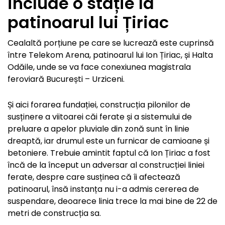
include o stație la
patinoarul lui Țiriac
Cealaltă porțiune pe care se lucrează este cuprinsă
între Telekom Arena, patinoarul lui Ion Țiriac, și Halta
Odăile, unde se va face conexiunea magistrala
feroviară București – Urziceni.
Și aici forarea fundației, construcția pilonilor de
susținere a viitoarei căi ferate și a sistemului de
preluare a apelor pluviale din zonă sunt în linie
dreaptă, iar drumul este un furnicar de camioane și
betoniere. Trebuie amintit faptul că Ion Țiriac a fost
încă de la început un adversar al construcției liniei
ferate, despre care susținea că îi afectează
patinoarul, însă instanța nu i-a admis cererea de
suspendare, deoarece linia trece la mai bine de 22 de
metri de construcția sa.