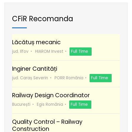
CFiR Recomanda
Lăcătuș mecanic
jud. Ilfov
HIAROM Invest
Full Time
Inginer Cantități
jud. Caraș Severin
PORR România
Full Time
Railway Design Coordinator
București
Egis România
Full Time
Quality Control – Railway
Construction