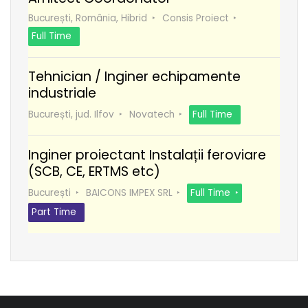
București, România, Hibrid
Consis Proiect
Full Time
Tehnician / Inginer echipamente
industriale
București, jud. Ilfov
Novatech
Full Time
Inginer proiectant Instalații feroviare
(SCB, CE, ERTMS etc)
București
BAICONS IMPEX SRL
Full Time
Part Time