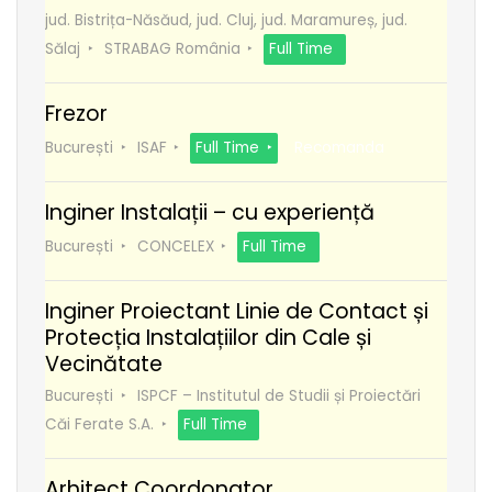
jud. Bistrița-Năsăud, jud. Cluj, jud. Maramureș, jud.
Sălaj
STRABAG România
Full Time
Frezor
București
ISAF
Full Time
Recomanda
Inginer Instalații – cu experiență
București
CONCELEX
Full Time
Inginer Proiectant Linie de Contact și
Protecția Instalațiilor din Cale și
Vecinătate
București
ISPCF – Institutul de Studii și Proiectări
Căi Ferate S.A.
Full Time
Arhitect Coordonator