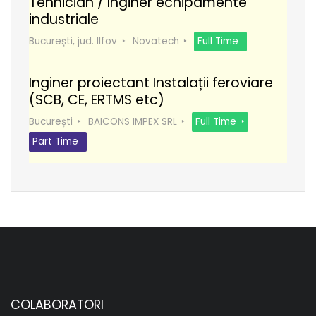
Tehnician / Inginer echipamente
industriale
București, jud. Ilfov
Novatech
Full Time
Inginer proiectant Instalații feroviare
(SCB, CE, ERTMS etc)
București
BAICONS IMPEX SRL
Full Time
Part Time
COLABORATORI