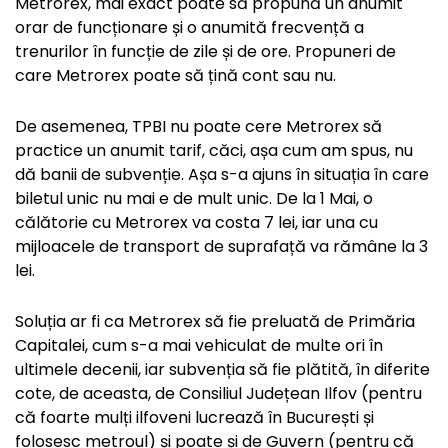
Metrorex, mai exact poate să propună un anumit
orar de funcționare și o anumită frecvență a
trenurilor în funcție de zile și de ore. Propuneri de
care Metrorex poate să țină cont sau nu.
De asemenea, TPBI nu poate cere Metrorex să
practice un anumit tarif, căci, așa cum am spus, nu
dă banii de subvenție. Așa s-a ajuns în situația în care
biletul unic nu mai e de mult unic. De la 1 Mai, o
călătorie cu Metrorex va costa 7 lei, iar una cu
mijloacele de transport de suprafață va rămâne la 3
lei.
Soluția ar fi ca Metrorex să fie preluată de Primăria
Capitalei, cum s-a mai vehiculat de multe ori în
ultimele decenii, iar subvenția să fie plătită, în diferite
cote, de aceasta, de Consiliul Județean Ilfov (pentru
că foarte mulți ilfoveni lucrează în București și
folosesc metroul) și poate și de Guvern (pentru că