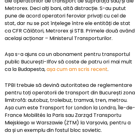
ale operatorilor de transport de suprafață sau/și ale
Metrorex. Deci alți bani, altă distracție. S-au putut
pune de acord operatori feroviar privați cu cel de
stat, dar nu se pot înțelege între ele entități de stat
ca CFR Călători, Metrorex și STB. Primele două având
același acționar – Ministerul Transporturilor.
Așa s-a ajuns ca un abonament pentru transportul
public București-Ilfov să coste de patru ori mai mult
ca la Budapesta,
așa cum am scris recent
.
TPBI trebuie să devină autoritatea de reglementare
pentru toți operatorii de transport din București zona
limitrofă: autobuz, troleibuz, tramvai, tren, metrou.
Așa cum este Transport for London la Londra, Île-de-
France Mobilités la Paris sau Zarząd Transportu
Miejskiego w Warszawie (ZTM) la Varșovia, pentru a
da și un exemplu din fostul bloc sovietic.