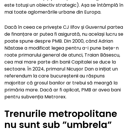
este totuși un obiectiv strategic). Așa se întâmplă în
mai toate aglomerările urbane din Europa.
Dacă în ceea ce privește CJ Ilfov și Guvernul partea
de finanțare ar putea fi asigurată, nu același lucru se
poate spune despre PMB. Din 2000, când Adrian
Năstase a modificat legea pentru a-i pune bețe-n
roate primarului general de atunci, Traian Băsescu,
cea mai mare parte din banii Capitalei se duce la
sectoare. În 2024, primarul Nicușor Dan a inițiat un
referendum la care bucureștenii au răspuns
majoritar că grosul banilor ar trebui să meargă la
primăria mare. Dacă ar fi aplicat, PMB ar avea bani
pentru subvenția Metrorex.
Trenurile metropolitane
nu sunt sub ”umbrela”