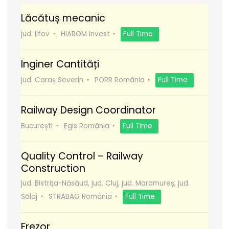
Lăcătuș mecanic
jud. Ilfov
HIAROM Invest
Full Time
Inginer Cantități
jud. Caraș Severin
PORR România
Full Time
Railway Design Coordinator
București
Egis România
Full Time
Quality Control – Railway
Construction
jud. Bistrița-Năsăud, jud. Cluj, jud. Maramureș, jud.
Sălaj
STRABAG România
Full Time
Frezor