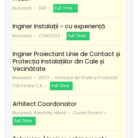
București
ISAF
Full Time
Recomanda
Inginer Instalații – cu experiență
București
CONCELEX
Full Time
Inginer Proiectant Linie de Contact și
Protecția Instalațiilor din Cale și
Vecinătate
București
ISPCF – Institutul de Studii și Proiectări
Căi Ferate S.A.
Full Time
Arhitect Coordonator
București, România, Hibrid
Consis Proiect
Full Time