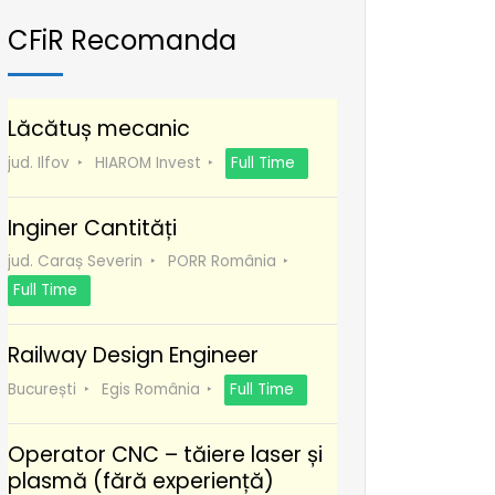
CFiR Recomanda
Lăcătuș mecanic
jud. Ilfov
HIAROM Invest
Full Time
Inginer Cantități
jud. Caraș Severin
PORR România
Full Time
Railway Design Engineer
București
Egis România
Full Time
Operator CNC – tăiere laser și
plasmă (fără experiență)