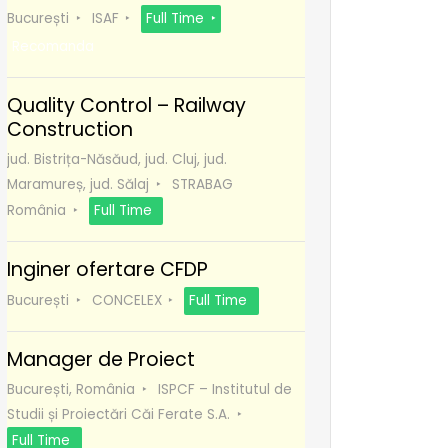
București
ISAF
Full Time
Recomanda
Quality Control – Railway
Construction
jud. Bistrița-Năsăud, jud. Cluj, jud.
Maramureș, jud. Sălaj
STRABAG
România
Full Time
Inginer ofertare CFDP
București
CONCELEX
Full Time
Manager de Proiect
București, România
ISPCF – Institutul de
Studii și Proiectări Căi Ferate S.A.
Full Time