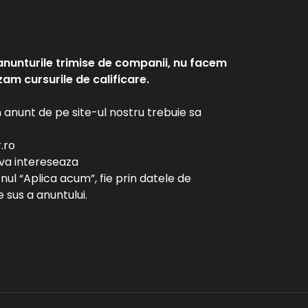
anunturile trimise de companii, nu facem
am cursurile de calificare.
un anunt de pe site-ul nostru trebuie sa
r.ro
e va intereseaza
tonul “Aplica acum”, fie prin datele de
 sus a anuntului.