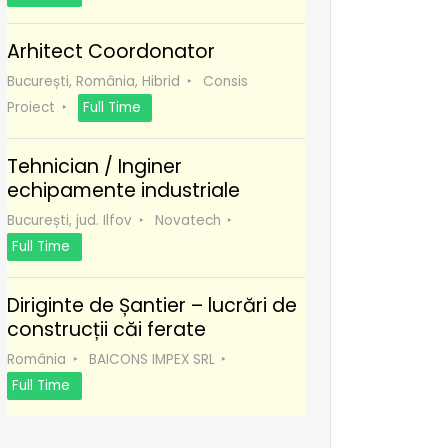
Arhitect Coordonator
București, România, Hibrid
Consis
Proiect
Full Time
Tehnician / Inginer
echipamente industriale
București, jud. Ilfov
Novatech
Full Time
Diriginte de Șantier – lucrări de
construcții căi ferate
România
BAICONS IMPEX SRL
Full Time