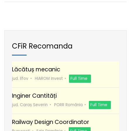
CFiR Recomanda
Lăcătuș mecanic
jud. Ilfov
HIAROM Invest
Full Time
Inginer Cantități
jud. Caraș Severin
PORR România
Full Time
Railway Design Coordinator