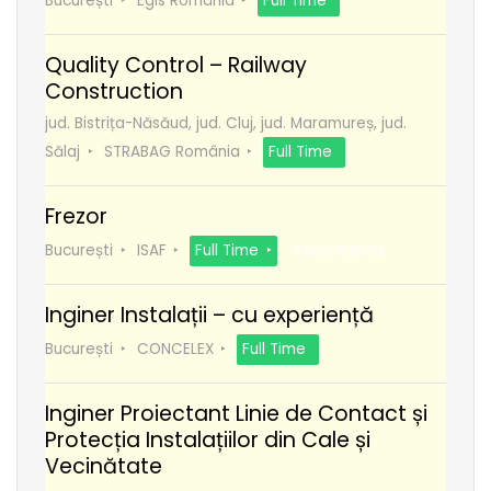
București
Egis România
Full Time
Quality Control – Railway
Construction
jud. Bistrița-Năsăud, jud. Cluj, jud. Maramureș, jud.
Sălaj
STRABAG România
Full Time
Frezor
București
ISAF
Full Time
Recomanda
Inginer Instalații – cu experiență
București
CONCELEX
Full Time
Inginer Proiectant Linie de Contact și
Protecția Instalațiilor din Cale și
Vecinătate