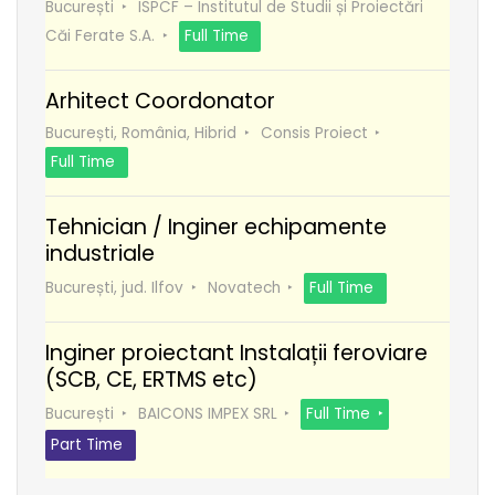
București
ISPCF – Institutul de Studii și Proiectări
Căi Ferate S.A.
Full Time
Arhitect Coordonator
București, România, Hibrid
Consis Proiect
Full Time
Tehnician / Inginer echipamente
industriale
București, jud. Ilfov
Novatech
Full Time
Inginer proiectant Instalații feroviare
(SCB, CE, ERTMS etc)
București
BAICONS IMPEX SRL
Full Time
Part Time