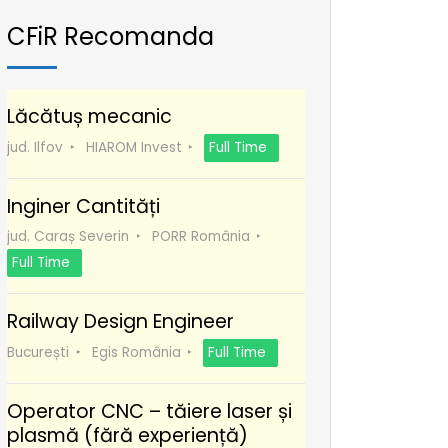
CFiR Recomanda
Lăcătuș mecanic
jud. Ilfov
HIAROM Invest
Full Time
Inginer Cantități
jud. Caraș Severin
PORR România
Full Time
Railway Design Engineer
București
Egis România
Full Time
Operator CNC – tăiere laser și
plasmă (fără experiență)