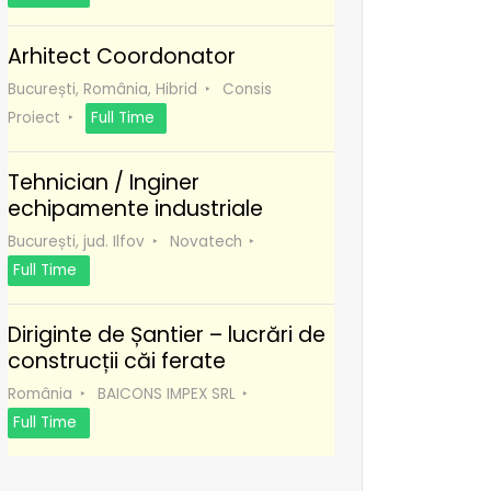
Arhitect Coordonator
București, România, Hibrid
Consis
Proiect
Full Time
Tehnician / Inginer
echipamente industriale
București, jud. Ilfov
Novatech
Full Time
Diriginte de Șantier – lucrări de
construcții căi ferate
România
BAICONS IMPEX SRL
Full Time