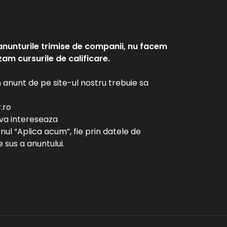
anunturile trimise de companii, nu facem
am cursurile de calificare.
un anunt de pe site-ul nostru trebuie sa
r.ro
e va intereseaza
tonul “Aplica acum”, fie prin datele de
 sus a anuntului.