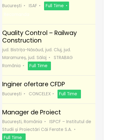
București
ISAF
Full Time
Recomanda
Quality Control – Railway
Construction
jud. Bistrița-Năsăud, jud. Cluj, jud.
Maramureș, jud. Sălaj
STRABAG
România
Full Time
Inginer ofertare CFDP
București
CONCELEX
Full Time
Manager de Proiect
București, România
ISPCF – Institutul de
Studii și Proiectări Căi Ferate S.A.
Full Time