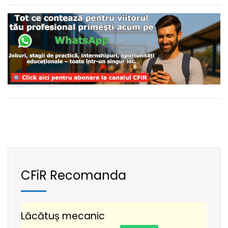
CFiR Recomanda
Lăcătuș mecanic