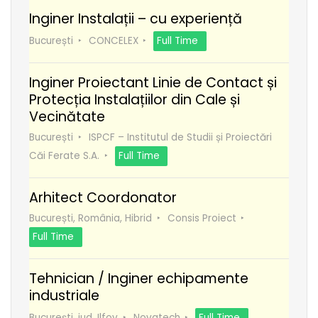
Inginer Instalații – cu experiență
București
CONCELEX
Full Time
Inginer Proiectant Linie de Contact și
Protecția Instalațiilor din Cale și
Vecinătate
București
ISPCF – Institutul de Studii și Proiectări
Căi Ferate S.A.
Full Time
Arhitect Coordonator
București, România, Hibrid
Consis Proiect
Full Time
Tehnician / Inginer echipamente
industriale
București, jud. Ilfov
Novatech
Full Time