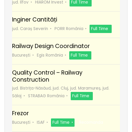
jud. Ilfov
HIAROM Invest
Full Time
Inginer Cantități
jud. Caraș Severin
PORR România
Full Time
Railway Design Coordinator
București
Egis România
Full Time
Quality Control – Railway
Construction
jud. Bistrița-Năsăud, jud. Cluj, jud. Maramureș, jud.
Sălaj
STRABAG România
Full Time
Frezor
București
ISAF
Full Time
Recomanda