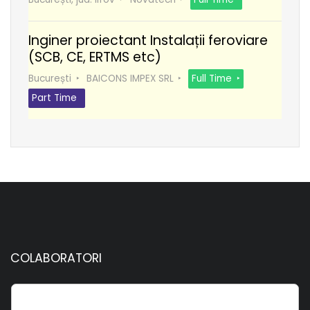
Inginer proiectant Instalații feroviare
(SCB, CE, ERTMS etc)
București
BAICONS IMPEX SRL
Full Time
Part Time
COLABORATORI