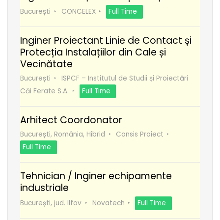
București
CONCELEX
Full Time
Inginer Proiectant Linie de Contact și
Protecția Instalațiilor din Cale și
Vecinătate
București
ISPCF – Institutul de Studii și Proiectări
Căi Ferate S.A.
Full Time
Arhitect Coordonator
București, România, Hibrid
Consis Proiect
Full Time
Tehnician / Inginer echipamente
industriale
București, jud. Ilfov
Novatech
Full Time