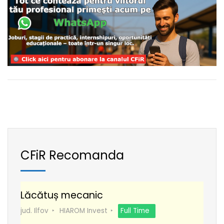
CFiR Recomanda
Lăcătuș mecanic
jud. Ilfov
HIAROM Invest
Full Time