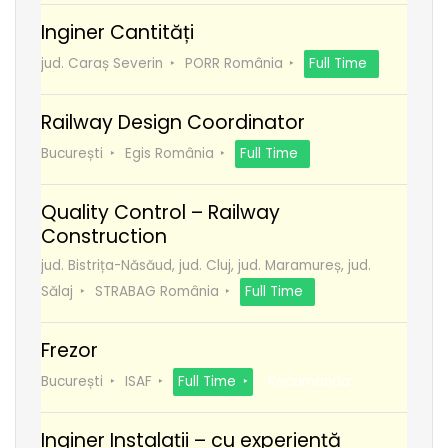
Inginer Cantități
jud. Caraș Severin
PORR România
Full Time
Railway Design Coordinator
București
Egis România
Full Time
Quality Control – Railway
Construction
jud. Bistrița-Năsăud, jud. Cluj, jud. Maramureș, jud.
Sălaj
STRABAG România
Full Time
Frezor
București
ISAF
Full Time
Recomanda
Inginer Instalații – cu experiență