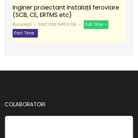
Inginer proiectant Instalații feroviare
(SCB, CE, ERTMS etc)
București
BAICONS IMPEX SRL
Full Time
Part Time
COLABORATORI