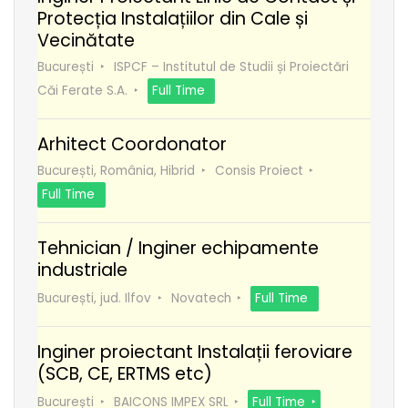
Protecția Instalațiilor din Cale și
Vecinătate
București
ISPCF – Institutul de Studii și Proiectări
Căi Ferate S.A.
Full Time
Arhitect Coordonator
București, România, Hibrid
Consis Proiect
Full Time
Tehnician / Inginer echipamente
industriale
București, jud. Ilfov
Novatech
Full Time
Inginer proiectant Instalații feroviare
(SCB, CE, ERTMS etc)
București
BAICONS IMPEX SRL
Full Time