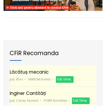
CFiR Recomanda
Lăcătuș mecanic
jud. Ilfov
HIAROM Invest
Full Time
Inginer Cantități
jud. Caraș Severin
PORR România
Full Time