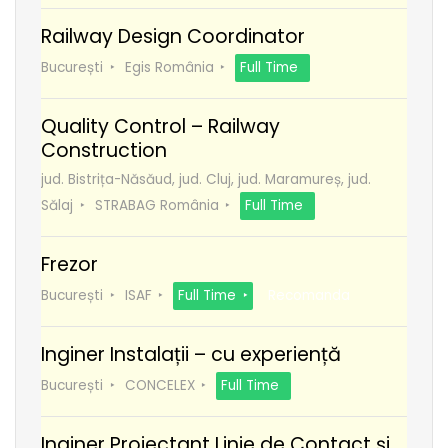
Railway Design Coordinator
București
Egis România
Full Time
Quality Control – Railway
Construction
jud. Bistrița-Năsăud, jud. Cluj, jud. Maramureș, jud.
Sălaj
STRABAG România
Full Time
Frezor
București
ISAF
Full Time
Recomanda
Inginer Instalații – cu experiență
București
CONCELEX
Full Time
Inginer Proiectant Linie de Contact și