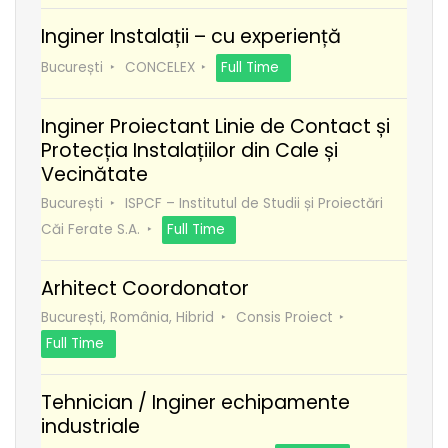
Inginer Instalații – cu experiență
București
CONCELEX
Full Time
Inginer Proiectant Linie de Contact și
Protecția Instalațiilor din Cale și
Vecinătate
București
ISPCF – Institutul de Studii și Proiectări
Căi Ferate S.A.
Full Time
Arhitect Coordonator
București, România, Hibrid
Consis Proiect
Full Time
Tehnician / Inginer echipamente
industriale