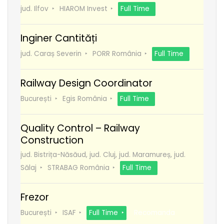
jud. Ilfov
HIAROM Invest
Full Time
Inginer Cantități
jud. Caraș Severin
PORR România
Full Time
Railway Design Coordinator
București
Egis România
Full Time
Quality Control – Railway
Construction
jud. Bistrița-Năsăud, jud. Cluj, jud. Maramureș, jud.
Sălaj
STRABAG România
Full Time
Frezor
București
ISAF
Full Time
Recomanda