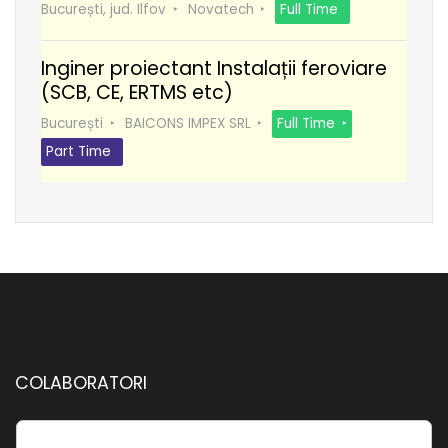
București, jud. Ilfov
Novatech
Full Time
Inginer proiectant Instalații feroviare
(SCB, CE, ERTMS etc)
București
BAICONS IMPEX SRL
Full Time
Part Time
COLABORATORI