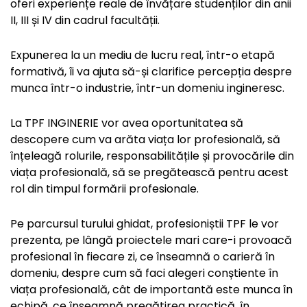
oferi experiențe reale de învățare studenților din anii
II, III și IV din cadrul facultății.
Expunerea la un mediu de lucru real, într-o etapă
formativă, îi va ajuta să-și clarifice percepția despre
munca într-o industrie, într-un domeniu ingineresc.
La TPF INGINERIE vor avea oportunitatea să
descopere cum va arăta viața lor profesională, să
înțeleagă rolurile, responsabilitățile și provocările din
viața profesională, să se pregătească pentru acest
rol din timpul formării profesionale.
Pe parcursul turului ghidat, profesioniștii TPF le vor
prezenta, pe lângă proiectele mari care-i provoacă
profesional în fiecare zi, ce înseamnă o carieră în
domeniu, despre cum să faci alegeri conștiente în
viața profesională, cât de importantă este munca în
echipă, ce înseamnă pregătirea practică, în