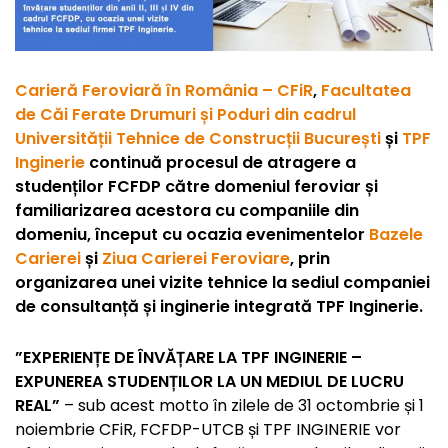
Carieră Feroviară în România – CFiR
,
Facultatea
de Căi Ferate Drumuri și Poduri din cadrul
Universității Tehnice de Construcții București
și
TPF
Inginerie
continuă procesul de atragere a
studenților FCFDP către domeniul feroviar și
familiarizarea acestora cu companiile din
domeniu, început cu ocazia evenimentelor
Bazele
Carierei
și
Ziua Carierei Feroviare
, prin
organizarea unei vizite tehnice la sediul companiei
de consultanță și inginerie integrată TPF Inginerie.
”EXPERIENȚE DE ÎNVĂȚARE LA TPF INGINERIE –
EXPUNEREA STUDENȚILOR LA UN MEDIUL DE LUCRU
REAL”
– sub acest motto în zilele de 31 octombrie și 1
noiembrie CFiR, FCFDP-UTCB și TPF INGINERIE vor