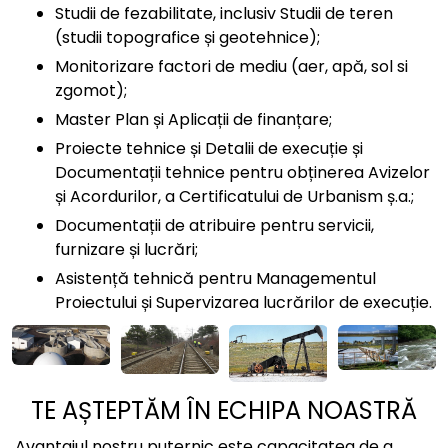
Studii de fezabilitate, inclusiv Studii de teren
(studii topografice și geotehnice);
Monitorizare factori de mediu (aer, apă, sol si
zgomot);
Master Plan și Aplicații de finanțare;
Proiecte tehnice și Detalii de execuție și
Documentații tehnice pentru obținerea Avizelor
și Acordurilor, a Certificatului de Urbanism ș.a.;
Documentații de atribuire pentru servicii,
furnizare și lucrări;
Asistență tehnică pentru Managementul
Proiectului și Supervizarea lucrărilor de execuție.
TE AȘTEPTĂM ÎN ECHIPA NOASTRĂ
Avantajul nostru puternic este capacitatea de a