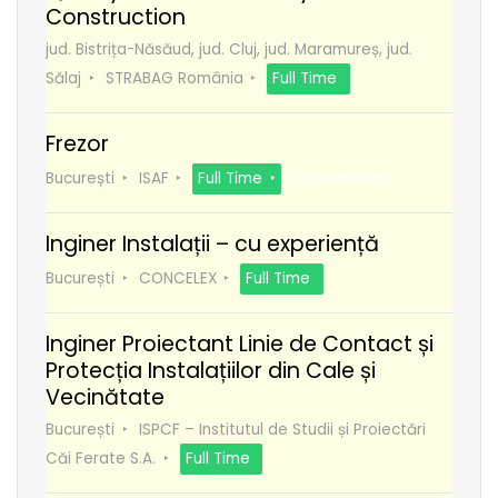
Construction
jud. Bistrița-Năsăud, jud. Cluj, jud. Maramureș, jud.
Sălaj
STRABAG România
Full Time
Frezor
București
ISAF
Full Time
Recomanda
Inginer Instalații – cu experiență
București
CONCELEX
Full Time
Inginer Proiectant Linie de Contact și
Protecția Instalațiilor din Cale și
Vecinătate
București
ISPCF – Institutul de Studii și Proiectări
Căi Ferate S.A.
Full Time