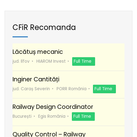
CFiR Recomanda
Lăcătuș mecanic
jud. Ilfov
HIAROM Invest
Full Time
Inginer Cantități
jud. Caraș Severin
PORR România
Full Time
Railway Design Coordinator
București
Egis România
Full Time
Quality Control – Railway