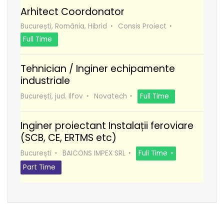
Arhitect Coordonator
București, România, Hibrid
Consis Proiect
Full Time
Tehnician / Inginer echipamente
industriale
București, jud. Ilfov
Novatech
Full Time
Inginer proiectant Instalații feroviare
(SCB, CE, ERTMS etc)
București
BAICONS IMPEX SRL
Full Time
Part Time