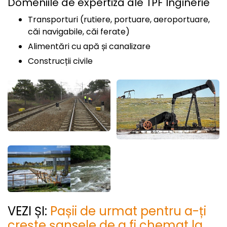
Domeniile de expertiză ale TPF Inginerie
Transporturi (rutiere, portuare, aeroportuare,
căi navigabile, căi ferate)
Alimentări cu apă și canalizare
Construcții civile
VEZI ȘI:
Pașii de urmat pentru a-ți
crește șansele de a fi chemat la