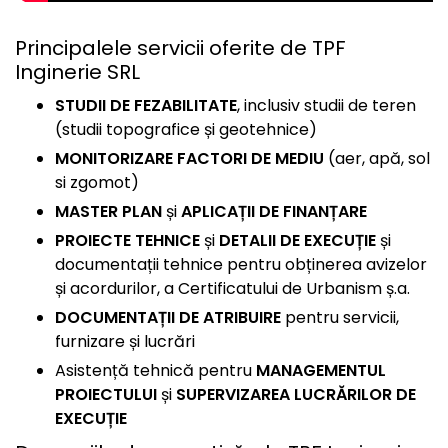
Principalele servicii oferite de TPF
Inginerie SRL
STUDII DE FEZABILITATE
, inclusiv studii de teren
(studii topografice și geotehnice)
MONITORIZARE FACTORI DE MEDIU
(aer, apă, sol
si zgomot)
MASTER PLAN
și
APLICAȚII DE FINANȚARE
PROIECTE TEHNICE
și
DETALII DE EXECUȚIE
și
documentații tehnice pentru obținerea avizelor
și acordurilor, a Certificatului de Urbanism ș.a.
DOCUMENTAȚII DE ATRIBUIRE
pentru servicii,
furnizare și lucrări
Asistență tehnică pentru
MANAGEMENTUL
PROIECTULUI
și
SUPERVIZAREA LUCRĂRILOR DE
EXECUȚIE