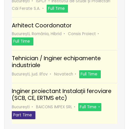
București
ISPCF – Institutul de Studii și Proiectări
Căi Ferate S.A.
Full Time
Arhitect Coordonator
București, România, Hibrid
Consis Proiect
Full Time
Tehnician / Inginer echipamente
industriale
București, jud. Ilfov
Novatech
Full Time
Inginer proiectant Instalații feroviare
(SCB, CE, ERTMS etc)
București
BAICONS IMPEX SRL
Full Time
Part Time