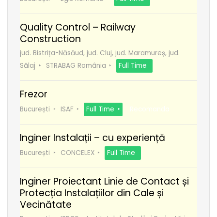
Quality Control – Railway
Construction
jud. Bistrița-Năsăud, jud. Cluj, jud. Maramureș, jud.
Sălaj
STRABAG România
Full Time
Frezor
București
ISAF
Full Time
Recomanda
Inginer Instalații – cu experiență
București
CONCELEX
Full Time
Inginer Proiectant Linie de Contact și
Protecția Instalațiilor din Cale și
Vecinătate