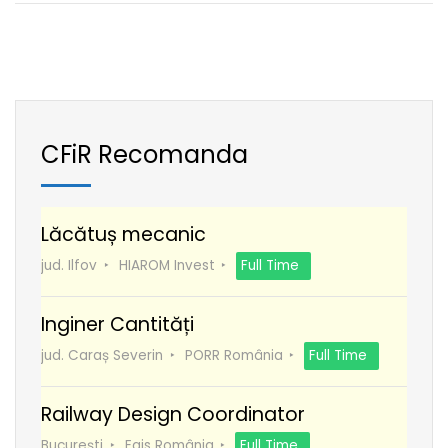
CFiR Recomanda
Lăcătuș mecanic
jud. Ilfov
HIAROM Invest
Full Time
Inginer Cantități
jud. Caraș Severin
PORR România
Full Time
Railway Design Coordinator
București
Egis România
Full Time