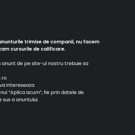
anunturile trimise de companii, nu facem
am cursurile de calificare.
un anunt de pe site-ul nostru trebuie sa
r.ro
e va intereseaza
tonul “Aplica acum”, fie prin datele de
 sus a anuntului.