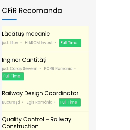
CFiR Recomanda
Lăcătuș mecanic
jud. Ilfov
HIAROM Invest
Full Time
Inginer Cantități
jud. Caraș Severin
PORR România
Full Time
Railway Design Coordinator
București
Egis România
Full Time
Quality Control – Railway
Construction