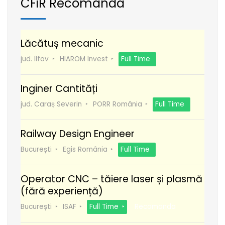
CFiR Recomanda
Lăcătuș mecanic
jud. Ilfov
HIAROM Invest
Full Time
Inginer Cantități
jud. Caraș Severin
PORR România
Full Time
Railway Design Engineer
București
Egis România
Full Time
Operator CNC – tăiere laser și plasmă
(fără experiență)
București
ISAF
Full Time
Recomanda