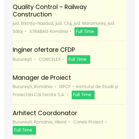
Quality Control – Railway
Construction
jud. Bistrița-Năsăud, jud. Cluj, jud. Maramureș, jud.
Sălaj
STRABAG România
Full Time
Inginer ofertare CFDP
București
CONCELEX
Full Time
Manager de Proiect
București, România
ISPCF – Institutul de Studii și
Proiectări Căi Ferate S.A.
Full Time
Arhitect Coordonator
București, România, Hibrid
Consis Proiect
Full Time