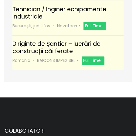
Tehnician / Inginer echipamente
industriale
București, jud. Ilfov
Novatech
Full Time
Diriginte de Șantier – lucrări de
construcții căi ferate
România
BAICONS IMPEX SRL
Full Time
COLABORATORI