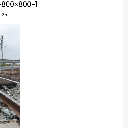
l-800×800-1
025