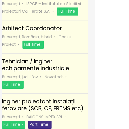
București
ISPCF – Institutul de Studii și
Proiectări Căi Ferate S.A.
Full Time
Arhitect Coordonator
București, România, Hibrid
Consis
Proiect
Full Time
Tehnician / Inginer
echipamente industriale
București, jud. Ilfov
Novatech
Full Time
Inginer proiectant Instalații
feroviare (SCB, CE, ERTMS etc)
București
BAICONS IMPEX SRL
Full Time
Part Time