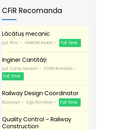
CFiR Recomanda
Lăcătuș mecanic
jud. Ilfov
HIAROM Invest
Full Time
Inginer Cantități
jud. Caraș Severin
PORR România
Full Time
Railway Design Coordinator
București
Egis România
Full Time
Quality Control – Railway
Construction