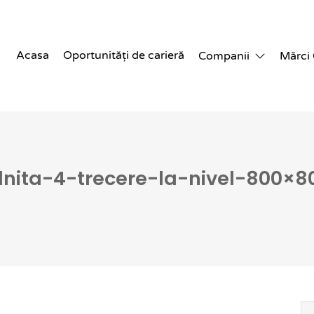
Acasa
Oportunități de carieră
Companii
Mărci
lnita-4-trecere-la-nivel-800×8