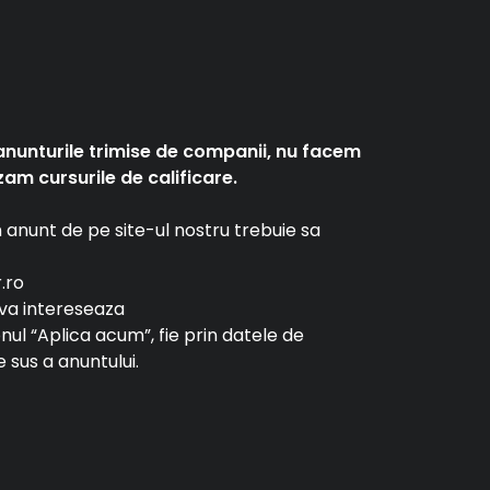
anunturile trimise de companii, nu facem
am cursurile de calificare.
un anunt de pe site-ul nostru trebuie sa
r.ro
e va intereseaza
tonul “Aplica acum”, fie prin datele de
 sus a anuntului.