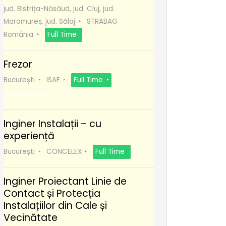
jud. Bistrița-Năsăud, jud. Cluj, jud.
Maramureș, jud. Sălaj
STRABAG
România
Full Time
Frezor
București
ISAF
Full Time
Recomanda
Inginer Instalații – cu
experiență
București
CONCELEX
Full Time
Inginer Proiectant Linie de
Contact și Protecția
Instalațiilor din Cale și
Vecinătate