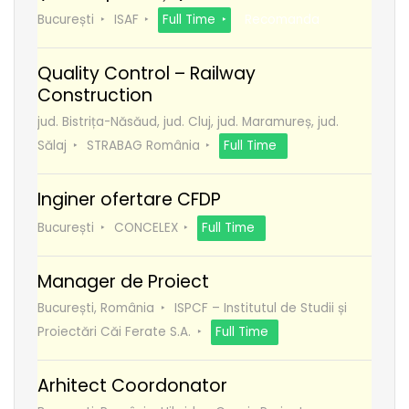
București
ISAF
Full Time
Recomanda
Quality Control – Railway
Construction
jud. Bistrița-Năsăud, jud. Cluj, jud. Maramureș, jud.
Sălaj
STRABAG România
Full Time
Inginer ofertare CFDP
București
CONCELEX
Full Time
Manager de Proiect
București, România
ISPCF – Institutul de Studii și
Proiectări Căi Ferate S.A.
Full Time
Arhitect Coordonator