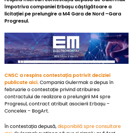
împotriva companiei Erbașu câștigătoare a
licitației pe prelungire a M4 Gara de Nord –Gara
Progresul.
CNSC a respins contestația potrivit deciziei
publicate aici.
Compania Gulermak a depus în
februarie o contestație privind atribuirea
contractului de realizare a prelungirii M4 spre
Progresul, contract atribuit asocierii Erbașu –
Concelex – BogArt.
În contestația depusă,
disponibilă spre consultare