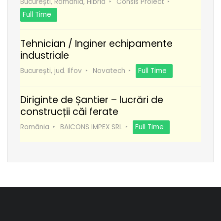
București, România, Hibrid
Consis Proiect
Full Time
Tehnician / Inginer echipamente
industriale
București, jud. Ilfov
Novatech
Full Time
Diriginte de Șantier – lucrări de
construcții căi ferate
România
BAICONS IMPEX SRL
Full Time