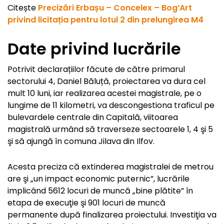
Citește
Precizări Erbașu – Concelex – Bog’Art
privind licitația pentru lotul 2 din prelungirea M4
Date privind lucrările
Potrivit declarațiilor făcute de către primarul
sectorului 4, Daniel Băluță, proiectarea va dura cel
mult 10 luni, iar realizarea acestei magistrale, pe o
lungime de 11 kilometri, va descongestiona traficul pe
bulevardele centrale din Capitală, viitoarea
magistrală urmând să traverseze sectoarele 1, 4 şi 5
şi să ajungă în comuna Jilava din Ilfov.
Acesta preciza că extinderea magistralei de metrou
are şi „un impact economic puternic”, lucrările
implicând 5612 locuri de muncă „bine plătite” în
etapa de execuţie şi 901 locuri de muncă
permanente după finalizarea proiectului. Investiţia va