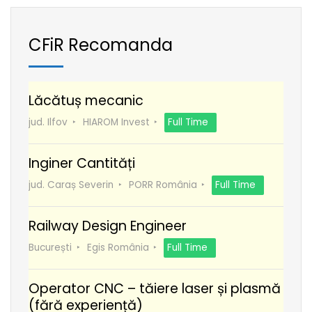
CFiR Recomanda
Lăcătuș mecanic
jud. Ilfov
HIAROM Invest
Full Time
Inginer Cantități
jud. Caraș Severin
PORR România
Full Time
Railway Design Engineer
București
Egis România
Full Time
Operator CNC – tăiere laser și plasmă
(fără experiență)