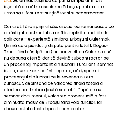
aici
, Gulermak susținea că pur și simplu ar fi fost
înșelată de către asocierea Erbașu, pentru care
urma să fi fost terț-susținător și subcontractant.
Concret, fără sprijinul său, asocierea românească ce
a câștigat contractul nu ar fi îndeplinit condițiile de
calificare – experiență similară. Erbașu și Gulermak
(firmă ce a pierdut și disputa pentru lotul 1, Dogus-
Trace fiind câștigătorii) au convenit ca Gulermak să
nu depună ofertă, dar să devină subcontractor pe
un procentaj important din lucrări. Turcii ar fi semnat
în alb, cum s-ar zice, înțelegerea, căci, spun ei,
procentajul din lucrări ce le revenea nu era
cunoscut, depinzând de valoarea finală totală a
ofertei care trebuia ținută secretă. După ce au
semnat documentul, valoarea procentuală a fost
diminuată masiv de Erbașu fără voia turcilor, iar
documentul a fost depus la contractor.