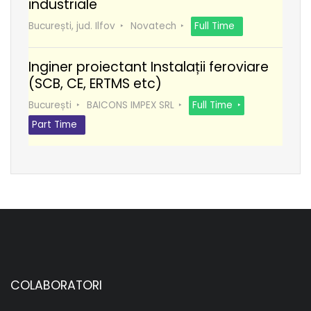
industriale
București, jud. Ilfov
Novatech
Full Time
Inginer proiectant Instalații feroviare
(SCB, CE, ERTMS etc)
București
BAICONS IMPEX SRL
Full Time
Part Time
COLABORATORI