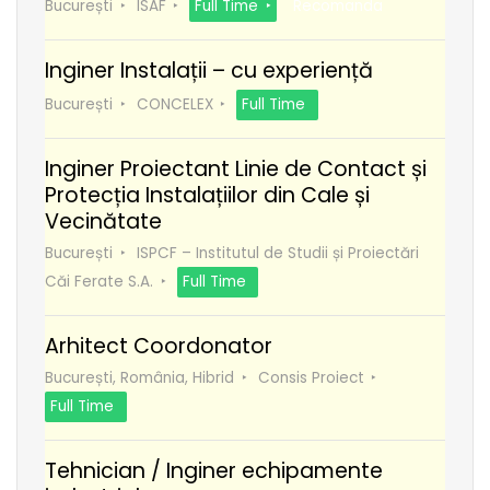
București
ISAF
Full Time
Recomanda
Inginer Instalații – cu experiență
București
CONCELEX
Full Time
Inginer Proiectant Linie de Contact și
Protecția Instalațiilor din Cale și
Vecinătate
București
ISPCF – Institutul de Studii și Proiectări
Căi Ferate S.A.
Full Time
Arhitect Coordonator
București, România, Hibrid
Consis Proiect
Full Time
Tehnician / Inginer echipamente