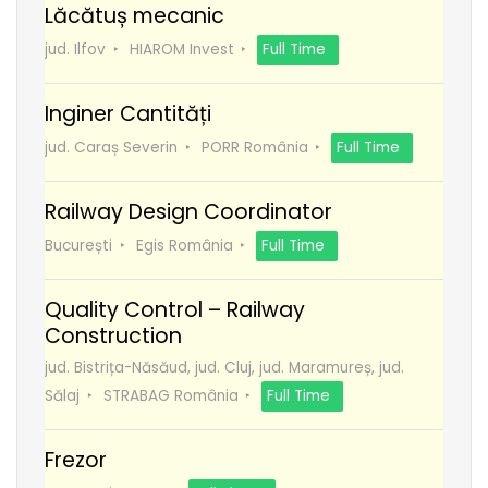
Lăcătuș mecanic
jud. Ilfov
HIAROM Invest
Full Time
Inginer Cantități
jud. Caraș Severin
PORR România
Full Time
Railway Design Coordinator
București
Egis România
Full Time
Quality Control – Railway
Construction
jud. Bistrița-Năsăud, jud. Cluj, jud. Maramureș, jud.
Sălaj
STRABAG România
Full Time
Frezor