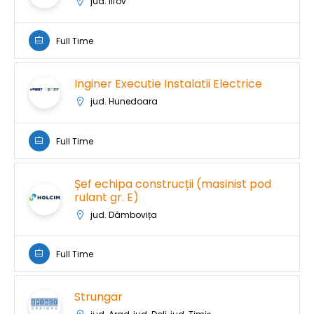
jud. Ilfov
Full Time
Inginer Executie Instalatii Electrice
jud. Hunedoara
Full Time
Șef echipa construcții (masinist pod
rulant gr. E)
jud. Dâmbovița
Full Time
Strungar