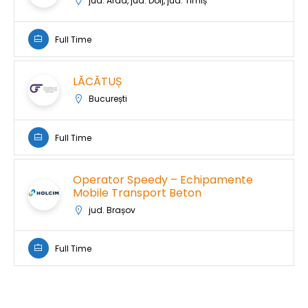
jud. Arad, jud. Dolj, jud. Timiș
Full Time
LĂCĂTUȘ
București
Full Time
Operator Speedy – Echipamente
Mobile Transport Beton
jud. Brașov
Full Time