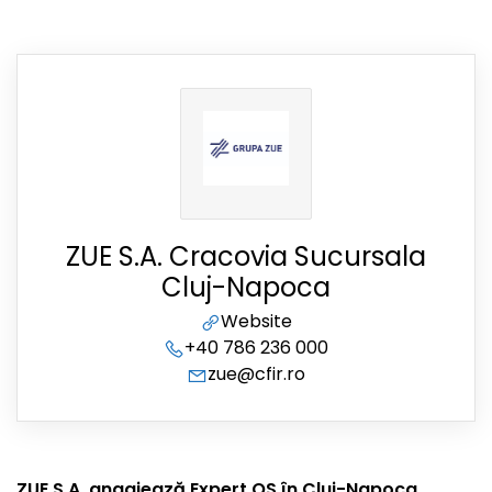
ZUE S.A. Cracovia Sucursala
Cluj-Napoca
Website
+40 786 236 000
zue@cfir.ro
ZUE S.A. angajează Expert QS în Cluj-Napoca,