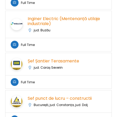
Full Time
Inginer Electric (Mentenanță utilaje
industriale)
jud. Buzău
Full Time
Șef Șantier Terasamente
jud. Caraș Severin
Full Time
Sef punct de lucru – constructii
București, jud. Constanța, jud. Dolj