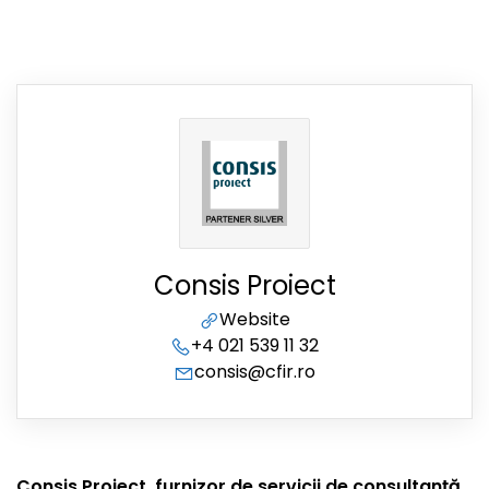
Consis Proiect
Website
+4 021 539 11 32
consis@cfir.ro
Consis Proiect, furnizor de servicii de consultanță