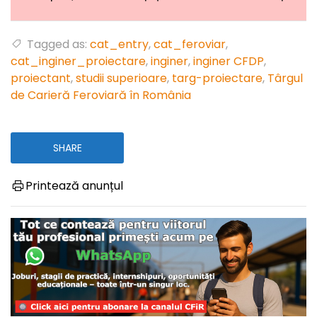
Tagged as:
cat_entry
,
cat_feroviar
,
cat_inginer_proiectare
,
inginer
,
inginer CFDP
,
proiectant
,
studii superioare
,
targ-proiectare
,
Târgul
de Carieră Feroviară în România
SHARE
Printează anunțul