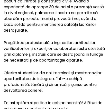
poduri, căi ferate și construcții civile. Având o
experiență de aproape 30 de ani și o prezență vastă
la nivel național, palmaresul nostru ne permite să
abordăm proiecte mari și provocări noi, având o
bază solidă pentru menținerea calității lucrărilor
desfășurate.
Pregătirea profesională a inginerilor, arhitecților,
verificatorilor şi experţilor colaboratori este atestată
prin diplome şi instruiri care se desfăşoară în funcţie
de necesități și de oportunităţile apărute.
Oferim studenților din anii terminali și masteranzilor
oportunitatea de integrare într-o echipă
profesionistă, tânără și dinamică și șanse pentru
dezvoltarea carierei.
Te așteptăm și pe tine în echipa noastră! Alături de
noi vei avea oportunitatea de a te