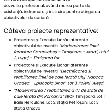
dezvolta profesional, având mereu parte de
asistență, îndrumare și instruire pentru atingerea
obiectivelor de carieră.
Câteva proiecte reprezentative:
Proiectare și Execuție lucrări aferente
obiectivului de investiții
”Modernizarea liniei
feroviare Caransebeș – Timișoara – Arad”, Lotul
2, Lugoj – Timișoara Est
Proiectare și Execuție lucrări aferente
obiectivului de investiții
”Electrificarea și
reabilitarea liniei de cale ferată Cluj-Napoca –
Oradea – Episcopia Bihor”, Lot 3, Poieni-Aleșd
“Modernizarea / reabilitarea a 47 de stații de
cale ferată din România”
SRCF Timișoara, Lot 1
Băile Herculane, Lot 2 Stația Petroșani, Lot 3
Stația Orșova