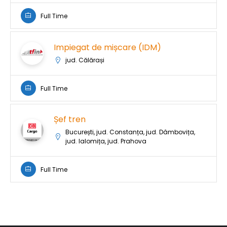
Full Time
Impiegat de mișcare (IDM)
jud. Călărași
Full Time
Șef tren
București, jud. Constanța, jud. Dâmbovița,
jud. Ialomița, jud. Prahova
Full Time