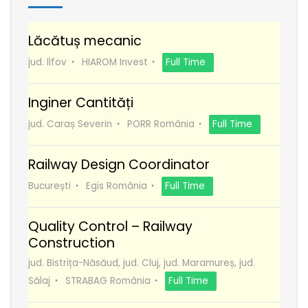
Lăcătuș mecanic
jud. Ilfov
HIAROM Invest
Full Time
Inginer Cantități
jud. Caraș Severin
PORR România
Full Time
Railway Design Coordinator
București
Egis România
Full Time
Quality Control – Railway
Construction
jud. Bistrița-Năsăud, jud. Cluj, jud. Maramureș, jud.
Sălaj
STRABAG România
Full Time