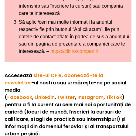
internship sau înscriere la cursuri) sau compania
care te interesează
Să aplici/ceri mai multe informații la anunțul
respectiv fie prin butonul “Aplică acum”, fie prin
datele de contact aflate în partea de sus a anunțului
sau din pagina de prezentare a companiei care te
interesează. –
https://cfir.ro/companii/
Accesează
site-ul CFiR
,
abonează-te la
newsletter
-ul nostru sau urmărește-ne pe social
media
(
Facebook
,
Linkedin
,
Twitter
,
Instagram
,
TikTok
)
pentru a fi la curent cu cele mai noi oportunități de
carieră (locuri de muncă, înscrieri la cursuri de
calificare, stagii de practică sau internshipuri) și
informații din domeniul feroviar și al transportului
urban pe șină.