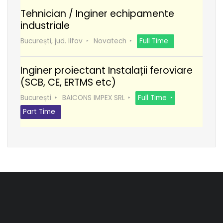
Tehnician / Inginer echipamente
industriale
București, jud. Ilfov
Novatech
Full Time
Inginer proiectant Instalații feroviare
(SCB, CE, ERTMS etc)
București
BAICONS IMPEX SRL
Full Time
Part Time