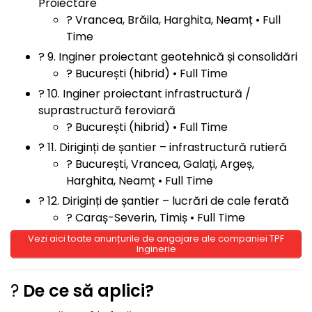
Proiectare
? Vrancea, Brăila, Harghita, Neamț • Full
Time
? 9. Inginer proiectant geotehnică și consolidări
? București (hibrid) • Full Time
? 10. Inginer proiectant infrastructură /
suprastructură feroviară
? București (hibrid) • Full Time
? 11. Diriginți de șantier – infrastructură rutieră
? București, Vrancea, Galați, Argeș,
Harghita, Neamț • Full Time
? 12. Diriginți de șantier – lucrări de cale ferată
? Caraș-Severin, Timiș • Full Time
Vezi aici toate anunțurile de angajare ale companiei TPF
Inginerie
?
De ce să aplici?