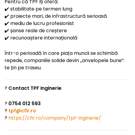
Pentru că TPF îți oferă:
✔️ stabilitate pe termen lung
✔️ proiecte mari, de infrastructură serioasă
✔️ mediu de lucru profesionist
✔️ șanse reale de creștere
✔️ recunoaștere internațională
Într-o perioadă în care piața muncii se schimbă
repede, companiile solide devin „anvelopele bune”:
te țin pe traseu.
?
Contact TPF Inginerie
?
0754 012 593
?
tpf@cfir.ro
?
https://cfir.ro/company/tpf-inginerie/