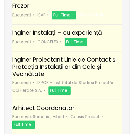
Frezor
București
ISAF
Full Time
Recomanda
Inginer Instalații – cu experiență
București
CONCELEX
Full Time
Inginer Proiectant Linie de Contact și
Protecția Instalațiilor din Cale și
Vecinătate
București
ISPCF – Institutul de Studii și Proiectări
Căi Ferate S.A.
Full Time
Arhitect Coordonator
București, România, Hibrid
Consis Proiect
Full Time