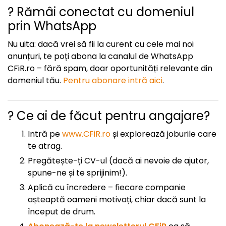
? Rămâi conectat cu domeniul
prin WhatsApp
Nu uita: dacă vrei să fii la curent cu cele mai noi
anunțuri, te poți abona la canalul de WhatsApp
CFiR.ro – fără spam, doar oportunități relevante din
domeniul tău.
Pentru abonare intră aici
.
? Ce ai de făcut pentru angajare?
Intră pe
www.CFiR.ro
și explorează joburile care
te atrag.
Pregătește-ți CV-ul (dacă ai nevoie de ajutor,
spune-ne și te sprijinim!).
Aplică cu încredere – fiecare companie
așteaptă oameni motivați, chiar dacă sunt la
început de drum.