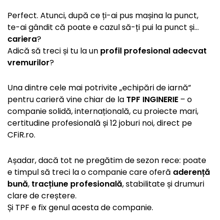
Perfect. Atunci, după ce ți-ai pus mașina la punct,
te-ai gândit că poate e cazul să-ți pui la punct și…
cariera
?
Adică să treci și tu la un
profil profesional adecvat
vremurilor
?
Una dintre cele mai potrivite „echipări de iarnă”
pentru carieră vine chiar de la
TPF INGINERIE
– o
companie solidă, internațională, cu proiecte mari,
certitudine profesională și 12 joburi noi, direct pe
CFiR.ro.
Așadar, dacă tot ne pregătim de sezon rece: poate
e timpul să treci la o companie care oferă
aderență
bună
,
tracțiune profesională
, stabilitate și drumuri
clare de creștere.
Și TPF e fix genul acesta de companie.