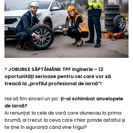
?
JOBURILE SĂPTĂMÂNII: TPF Inginerie – 12
oportunități serioase pentru cei care vor să
treacă la „profilul profesional de iarnă”!
Hai să fim sinceri un pic:
ți-ai schimbat anvelopele
de iarnă?
Ai renunțat la cele de vară care alunecau la prima
brumă, ai trecut la ceva care chiar prinde asfaltul și
te ține în siguranță când vine frigul?