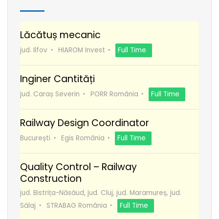
Lăcătuș mecanic
jud. Ilfov
HIAROM Invest
Full Time
Inginer Cantități
jud. Caraș Severin
PORR România
Full Time
Railway Design Coordinator
București
Egis România
Full Time
Quality Control – Railway
Construction
jud. Bistrița-Năsăud, jud. Cluj, jud. Maramureș, jud.
Sălaj
STRABAG România
Full Time