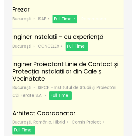
Frezor
București
ISAF
Full Time
Recomanda
Inginer Instalații – cu experiență
București
CONCELEX
Full Time
Inginer Proiectant Linie de Contact și
Protecția Instalațiilor din Cale și
Vecinătate
București
ISPCF – Institutul de Studii și Proiectări
Căi Ferate S.A.
Full Time
Arhitect Coordonator
București, România, Hibrid
Consis Proiect
Full Time