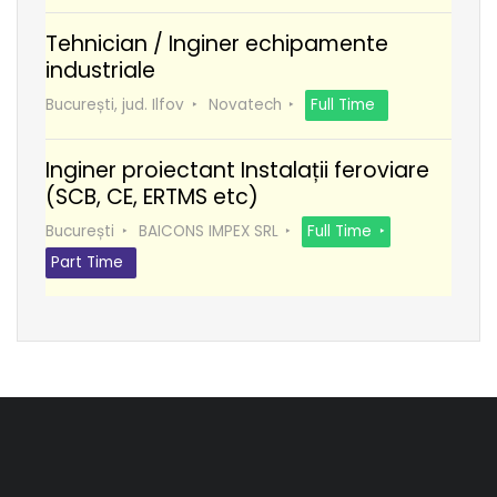
Tehnician / Inginer echipamente
industriale
București, jud. Ilfov
Novatech
Full Time
Inginer proiectant Instalații feroviare
(SCB, CE, ERTMS etc)
București
BAICONS IMPEX SRL
Full Time
Part Time