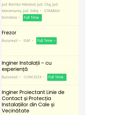
jud. Bistrița-Năsăud, jud. Cluj, jud.
Maramureș, jud. Sălaj
STRABAG
România
Full Time
Frezor
București
ISAF
Full Time
Recomanda
Inginer Instalații – cu
experiență
București
CONCELEX
Full Time
Inginer Proiectant Linie de
Contact și Protecția
Instalațiilor din Cale și
Vecinătate