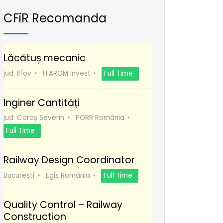
CFiR Recomanda
Lăcătuș mecanic
jud. Ilfov
HIAROM Invest
Full Time
Inginer Cantități
jud. Caraș Severin
PORR România
Full Time
Railway Design Coordinator
București
Egis România
Full Time
Quality Control – Railway
Construction