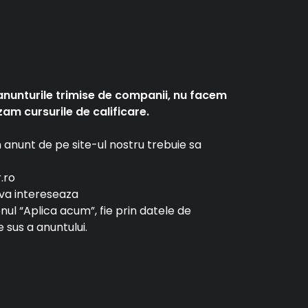
anunturile trimise de companii, nu facem
am cursurile de calificare.
un anunt de pe site-ul nostru trebuie sa
r.ro
e va intereseaza
tonul “Aplica acum”, fie prin datele de
 sus a anuntului.