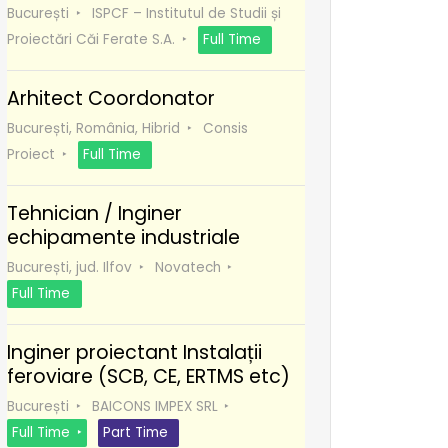
București
ISPCF – Institutul de Studii și
Proiectări Căi Ferate S.A.
Full Time
Arhitect Coordonator
București, România, Hibrid
Consis
Proiect
Full Time
Tehnician / Inginer
echipamente industriale
București, jud. Ilfov
Novatech
Full Time
Inginer proiectant Instalații
feroviare (SCB, CE, ERTMS etc)
București
BAICONS IMPEX SRL
Full Time
Part Time