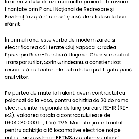
În urma votului de azi, mai multe proiecte feroviare
finanțate prin Planul Național de Redresare și
Reziliență capătă o nouă șansă de a fi duse la bun
sfârșit.
În primul rând, este vorba de modernizarea și
electrificarea căii ferate Cluj Napoca-Oradea-
Episcopia Bihor-Frontieră Ungaria. Chiar și ministrul
Transporturilor, Sorin Grindeanu, a conștientizat
recent că nu toate cele patru loturi pot fi gata până
anul viitor.
Pe partea de material rulant, avem contractul cu
polonezii de la Pesa, pentru achiziția de 20 de rame
electrice interregionale de lung parcurs RE-IR (RE-
IR2). Valoarea totală a contractului este de
1.604.280.000 lei, fără TVA. Mai este și contractul
pentru achiziția a 16 locomotive electrice noi pe
patru osii cu sisteme ERTMS, capabile să atingă