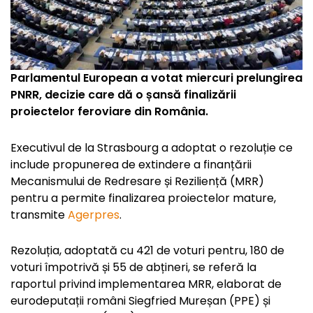
Parlamentul European a votat miercuri prelungirea
PNRR, decizie care dă o șansă finalizării
proiectelor feroviare din România.
Executivul de la Strasbourg a adoptat o rezoluție ce
include propunerea de extindere a finanțării
Mecanismului de Redresare și Reziliență (MRR)
pentru a permite finalizarea proiectelor mature,
transmite
Agerpres
.
Rezoluția, adoptată cu 421 de voturi pentru, 180 de
voturi împotrivă și 55 de abțineri, se referă la
raportul privind implementarea MRR, elaborat de
eurodeputații români Siegfried Mureșan (PPE) și