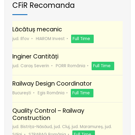
CFiR Recomanda
Lăcătuș mecanic
jud. Ilfov
HIAROM Invest
Full Time
Inginer Cantități
jud. Caraș Severin
PORR România
Full Time
Railway Design Coordinator
București
Egis România
Full Time
Quality Control – Railway
Construction
jud. Bistrița-Năsăud, jud. Cluj, jud. Maramureș, jud.
Sălaj
STRABAG România
Full Time