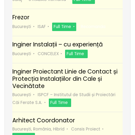
Frezor
București
ISAF
Full Time
Recomanda
Inginer Instalații – cu experiență
București
CONCELEX
Full Time
Inginer Proiectant Linie de Contact și
Protecția Instalațiilor din Cale și
Vecinătate
București
ISPCF – Institutul de Studii și Proiectări
Căi Ferate S.A.
Full Time
Arhitect Coordonator
București, România, Hibrid
Consis Proiect