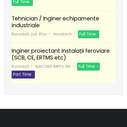
Full Time
Tehnician / Inginer echipamente
industriale
București, jud. Ilfov
Novatech
Full Time
Inginer proiectant Instalații feroviare
(SCB, CE, ERTMS etc)
București
BAICONS IMPEX SRL
Full Time
Part Time