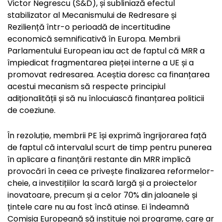
Victor Negrescu (S&D), și subliniază efectul
stabilizator al Mecanismului de Redresare și
Reziliență într-o perioadă de incertitudine
economică semnificativă în Europa. Membrii
Parlamentului European iau act de faptul că MRR a
împiedicat fragmentarea pieței interne a UE și a
promovat redresarea. Aceștia doresc ca finanțarea
acestui mecanism să respecte principiul
adiționalității și să nu înlocuiască finanțarea politicii
de coeziune.
În rezoluție, membrii PE își exprimă îngrijorarea față
de faptul că intervalul scurt de timp pentru punerea
în aplicare a finanțării restante din MRR implică
provocări în ceea ce privește finalizarea reformelor-
cheie, a investițiilor la scară largă și a proiectelor
inovatoare, precum și a celor 70% din jaloanele și
țintele care nu au fost încă atinse. Ei îndeamnă
Comisia Europeană să instituie noi programe, care ar