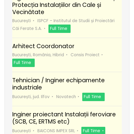
Protecția Instalațiilor din Cale și
Vecinătate
București
ISPCF – Institutul de Studii și Proiectări
Căi Ferate S.A.
Full Time
Arhitect Coordonator
București, România, Hibrid
Consis Proiect
Full Time
Tehnician / Inginer echipamente
industriale
București, jud. Ilfov
Novatech
Full Time
Inginer proiectant Instalații feroviare
(SCB, CE, ERTMS etc)
București
BAICONS IMPEX SRL
Full Time