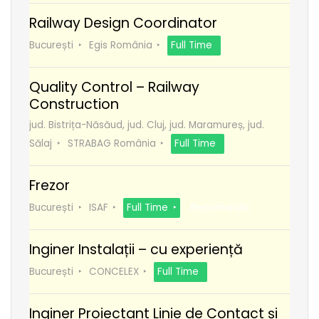
Railway Design Coordinator
București
Egis România
Full Time
Quality Control – Railway
Construction
jud. Bistrița-Năsăud, jud. Cluj, jud. Maramureș, jud.
Sălaj
STRABAG România
Full Time
Frezor
București
ISAF
Full Time
Recomanda
Inginer Instalații – cu experiență
București
CONCELEX
Full Time
Inginer Proiectant Linie de Contact și