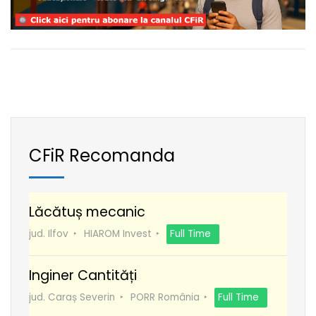
CFiR Recomanda
Lăcătuș mecanic
jud. Ilfov
HIAROM Invest
Full Time
Inginer Cantități
jud. Caraș Severin
PORR România
Full Time