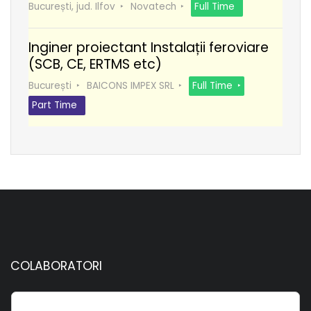
București, jud. Ilfov
Novatech
Full Time
Inginer proiectant Instalații feroviare
(SCB, CE, ERTMS etc)
București
BAICONS IMPEX SRL
Full Time
Part Time
COLABORATORI