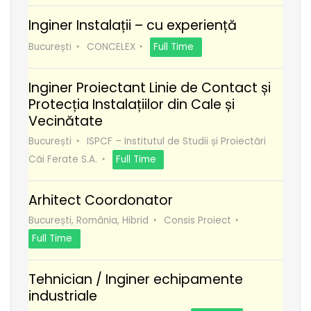
Inginer Instalații – cu experiență
București
CONCELEX
Full Time
Inginer Proiectant Linie de Contact și
Protecția Instalațiilor din Cale și
Vecinătate
București
ISPCF – Institutul de Studii și Proiectări
Căi Ferate S.A.
Full Time
Arhitect Coordonator
București, România, Hibrid
Consis Proiect
Full Time
Tehnician / Inginer echipamente
industriale