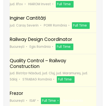
jud. Ilfov
HIAROM Invest
Full Time
Inginer Cantități
jud. Caraș Severin
PORR România
Full Time
Railway Design Coordinator
București
Egis România
Full Time
Quality Control – Railway
Construction
jud. Bistrița-Năsăud, jud. Cluj, jud. Maramureș, jud.
Sălaj
STRABAG România
Full Time
Frezor
București
ISAF
Full Time
Recomanda