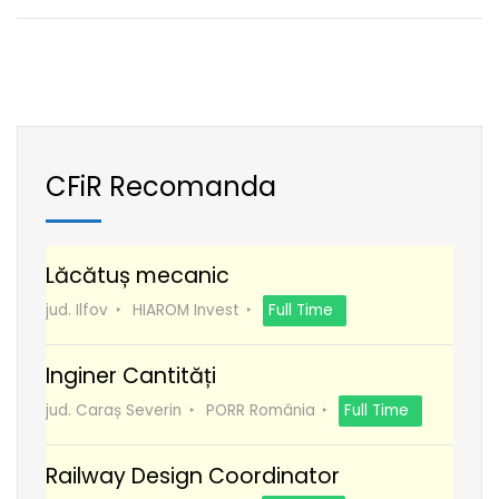
CFiR Recomanda
Lăcătuș mecanic
jud. Ilfov
HIAROM Invest
Full Time
Inginer Cantități
jud. Caraș Severin
PORR România
Full Time
Railway Design Coordinator