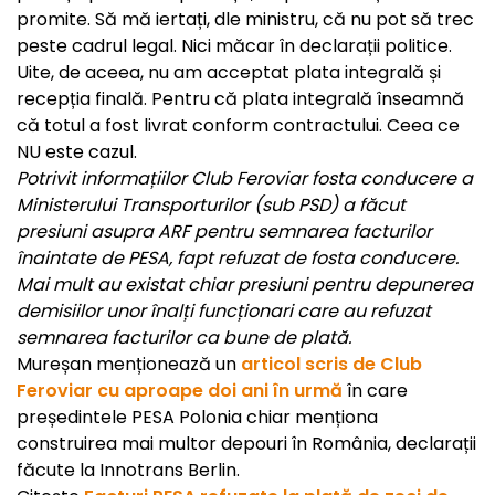
promite. Să mă iertați, dle ministru, că nu pot să trec
peste cadrul legal. Nici măcar în declarații politice.
Uite, de aceea, nu am acceptat plata integrală și
recepția finală. Pentru că plata integrală înseamnă
că totul a fost livrat conform contractului. Ceea ce
NU este cazul.
Potrivit informațiilor Club Feroviar fosta conducere a
Ministerului Transporturilor (sub PSD) a făcut
presiuni asupra ARF pentru semnarea facturilor
înaintate de PESA, fapt refuzat de fosta conducere.
Mai mult au existat chiar presiuni pentru depunerea
demisiilor unor înalți funcționari care au refuzat
semnarea facturilor ca bune de plată.
Mureșan menționează un
articol scris de Club
Feroviar cu aproape doi ani în urmă
în care
președintele PESA Polonia chiar menționa
construirea mai multor depouri în România, declarații
făcute la Innotrans Berlin.