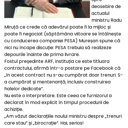
deosebire de
actualul
ministru Radu
Miruță ce crede că adevărul poate fi la mijloc și
poate fi negociat (săptămâna viitoare se întâlnește
cu conducerea companiei PESA) Mureșan spune că
nici nu încape discuție: PESA trebuia să realizeze
depourile înainte de prima livrare.
Fostul președinte ARF, instituția ce este titluara
contractului, afirmă într-o postare pe Facebook că
„în acest contract nu s-au cumpărat doar trenuri. S-
a cumpărat și mentenanță, inclusiv construirea
halelor dedicate”.
Nu este o interpretare. Este ceea ce furnizorul a
declarat în mod explicit în timpul procedurii de
achiziție.
„Am văzut declarațiile noului ministru despre „trenuri
care stau” și „birocrație”. Hai, serios!