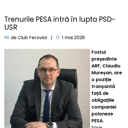
Trenurile PESA intră în lupta PSD-
USR
de
Club Feroviar
1 mai 2026
Fostul
președinte
ARF, Claudiu
Mureșan, are
o poziție
tranșantă
față de
obligațiile
companiei
poloneze
PESA.
Spre