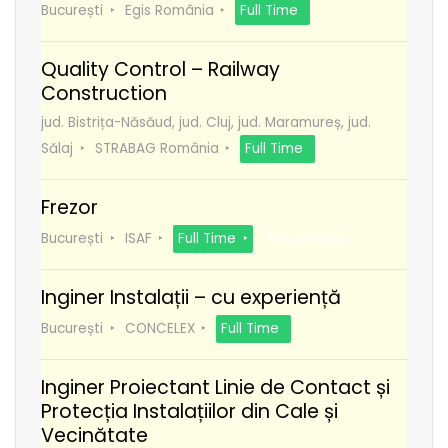
București
Egis România
Full Time
Quality Control – Railway
Construction
jud. Bistrița-Năsăud, jud. Cluj, jud. Maramureș, jud.
Sălaj
STRABAG România
Full Time
Frezor
București
ISAF
Full Time
Recomanda
Inginer Instalații – cu experiență
București
CONCELEX
Full Time
Inginer Proiectant Linie de Contact și
Protecția Instalațiilor din Cale și
Vecinătate