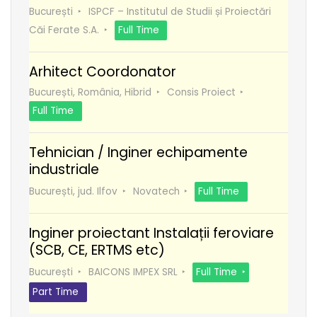
București
ISPCF – Institutul de Studii și Proiectări
Căi Ferate S.A.
Full Time
Arhitect Coordonator
București, România, Hibrid
Consis Proiect
Full Time
Tehnician / Inginer echipamente
industriale
București, jud. Ilfov
Novatech
Full Time
Inginer proiectant Instalații feroviare
(SCB, CE, ERTMS etc)
București
BAICONS IMPEX SRL
Full Time
Part Time