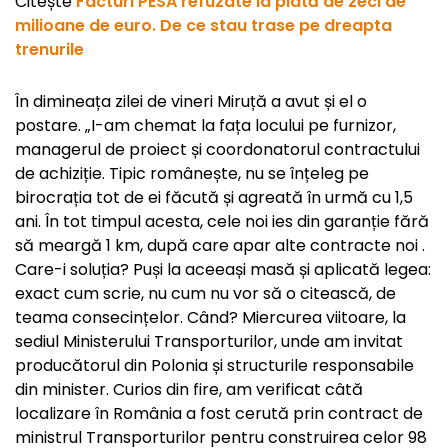
Citește
Facturi PESA refuzate la plată de zeci de
milioane de euro. De ce stau trase pe dreapta
trenurile
În dimineața zilei de vineri Miruță a avut și el o
postare. „I-am chemat la fața locului pe furnizor,
managerul de proiect și coordonatorul contractului
de achiziție. Tipic românește, nu se înțeleg pe
birocrația tot de ei făcută și agreată în urmă cu 1,5
ani. În tot timpul acesta, cele noi ies din garanție fără
să meargă 1 km, după care apar alte contracte noi
.
Care-i soluția? Puși la aceeași masă și aplicată legea:
exact cum scrie, nu cum nu vor să o citească, de
teama consecințelor. Când? Miercurea viitoare, la
sediul Ministerului Transporturilor, unde am invitat
producătorul din Polonia și structurile responsabile
din minister. Curios din fire, am verificat câtă
localizare în România a fost cerută prin contract de
ministrul Transporturilor pentru construirea celor 98