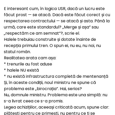
E interesant cum, în logica USR, dacă un lucru este
făcut prost — se atacă. Dacă este făcut corect și cu
respectarea contractului — se atacă și asta. Până la
urmă, care este standardul? „Merge și așa” sau
„respectăm ce am semnat”?, scrie el.
Halele trebuiau construite și dotate înainte de
recepția primului tren. O spun ei, nu eu, nu noi, nu
statul român.
Realitatea arata cam așa:
* trenurile au fost aduse
* halele NU există
* nu există infrastructura completă de mentenanță
Și, în aceste condiții, noul ministru ne spune că
problema este „birocrația”. Hai, serios?
Nu, domnule ministru. Problema este una simplă: nu
s-a livrat ceea ce s-a promis.
Legea achizițiilor, aceeași criticată acum, spune clar:
plătești pentru ce primești, nu pentru ce ți se