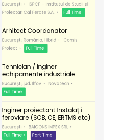
București
ISPCF – Institutul de Studii și
Proiectări Căi Ferate S.A.
Full Time
Arhitect Coordonator
București, România, Hibrid
Consis
Proiect
Full Time
Tehnician / Inginer
echipamente industriale
București, jud. Ilfov
Novatech
Full Time
Inginer proiectant Instalații
feroviare (SCB, CE, ERTMS etc)
București
BAICONS IMPEX SRL
Full Time
Part Time