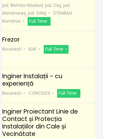
jud. Bistrița-Năsăud, jud. Cluj, jud.
Maramureș, jud. Sălaj
STRABAG
România
Full Time
Frezor
București
ISAF
Full Time
Recomanda
Inginer Instalații – cu
experiență
București
CONCELEX
Full Time
Inginer Proiectant Linie de
Contact și Protecția
Instalațiilor din Cale și
Vecinătate