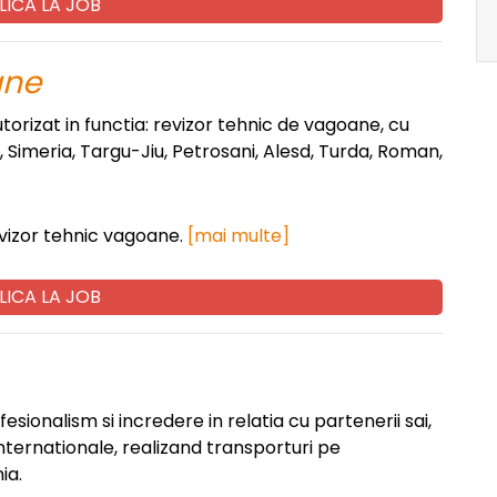
LICA LA JOB
ane
torizat in functia: revizor tehnic de vagoane, cu
ov, Simeria, Targu-Jiu, Petrosani, Alesd, Turda, Roman,
evizor tehnic vagoane.
[mai multe]
LICA LA JOB
fesionalism si incredere in relatia cu partenerii sai,
internationale, realizand transporturi pe
ia.