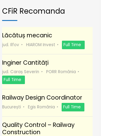
CFiR Recomanda
Lăcătuș mecanic
jud. Ilfov
HIAROM Invest
Full Time
Inginer Cantități
jud. Caraș Severin
PORR România
Full Time
Railway Design Coordinator
București
Egis România
Full Time
Quality Control – Railway
Construction