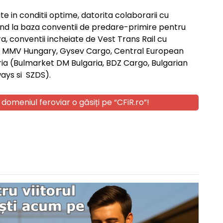
e in conditii optime, datorita colaborarii cu
vand la baza conventii de predare-primire pentru
era, conventii incheiate de Vest Trans Rail cu
y, MMV Hungary, Gysev Cargo, Central European
ia (Bulmarket DM Bulgaria, BDZ Cargo, Bulgarian
ays si SZDS).
 domeniul feroviar o găsiți pe “CFiR.ro”!