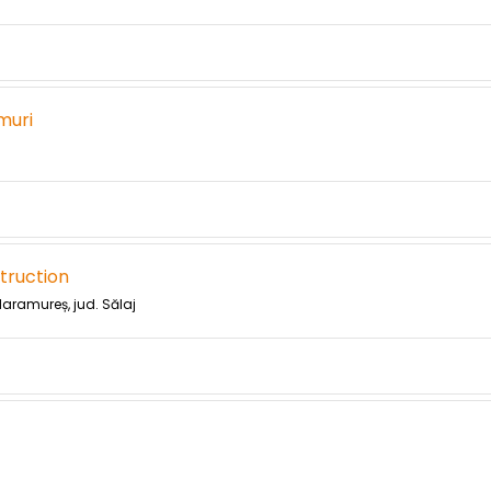
muri
truction
 Maramureș, jud. Sălaj