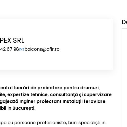
D
PEX SRL
242 67 98
baicons@cfir.ro
utat lucrări de proiectare pentru drumuri,
ivile, expertize tehnice, consultanţă şi supervizare
angajează Inginer proiectant Instalații feroviare
bil in București.
 cu persoane profesioniste, buni specialiști în