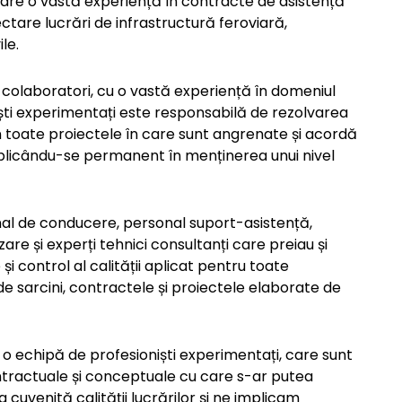
are o vastă experiență în contracte de asistență
ctare lucrări de infrastructură feroviară,
le.
 colaboratori, cu o vastă experiență în domeniul
iști experimentați este responsabilă de rezolvarea
 toate proiectele în care sunt angrenate și acordă
implicându-se permanent în menținerea unui nivel
nal de conducere, personal suport-asistență,
zare și experți tehnici consultanți care preiau și
i control al calității aplicat pentru toate
de sarcini, contractele și proiectele elaborate de
 o echipă de profesioniști experimentați, care sunt
ntractuale și conceptuale cu care s-ar putea
venită calității lucrărilor și ne implicam