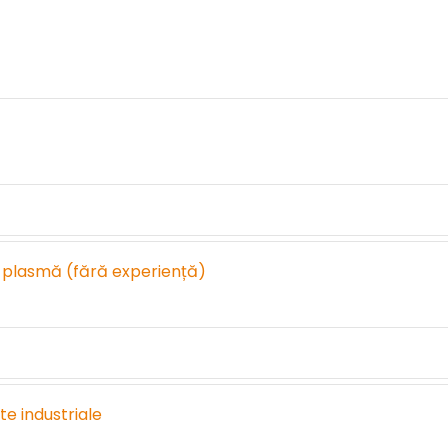
i plasmă (fără experiență)
e industriale