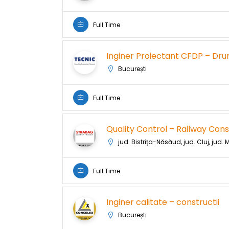
Full Time
Inginer Proiectant CFDP – Dru
București
Full Time
Quality Control – Railway Cons
jud. Bistrița-Năsăud, jud. Cluj, jud.
Full Time
Inginer calitate – constructii
București