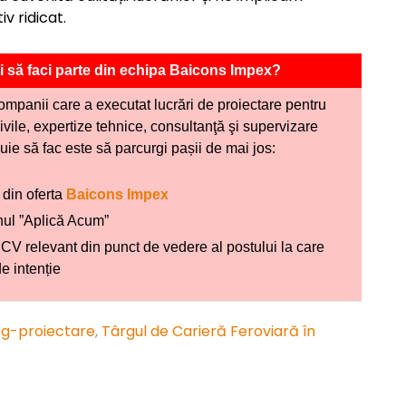
v ridicat.
ști să faci parte din echipa Baicons Impex?
companii care a executat lucrări de proiectare pentru
 civile, expertize tehnice, consultanţă şi supervizare
ebuie să fac este să parcurgi pașii de mai jos:
 din oferta
Baicons Impex
onul ”Aplică Acum”
n CV relevant din punct de vedere al postului la care
de intenție
rg-proiectare
,
Târgul de Carieră Feroviară în