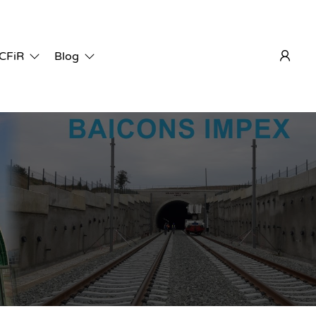
 CFiR
Blog