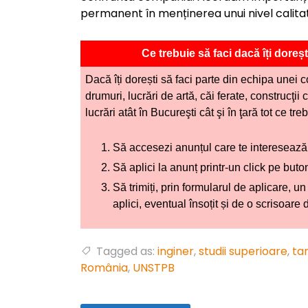
permanent în menținerea unui nivel calitati
Ce trebuie să faci dacă îți dore
Dacă îți dorești să faci parte din echipa unei 
drumuri, lucrări de artă, căi ferate, construcţii
lucrări atât în Bucureşti cât şi în ţară tot ce tr
Să accesezi anunțul care te interesează
Să aplici la anunț printr-un click pe but
Să trimiți, prin formularul de aplicare, u
aplici, eventual însoțit și de o scrisoare 
Tagged as:
inginer
,
studii superioare
,
ta
România
,
UNSTPB