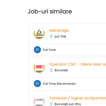
Job-uri similare
Macaragiu
jud. Dolj
Full Time
Operator CNC – tăiere laser ș
București
Full Time, Recomanda
Tehnician / Inginer echipament
București, jud. Ilfov