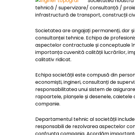
Societatea noastră 
tehnică / supervizare/ consultanță / proie
infrastructură de transport, construcții civi
Societatea are angajați permanenți, dar și
consultanței tehnice. Echipa de profesion
aspectelor contractuale și conceptuale în
importanța cuvenită calității lucrărilor, 
calitativ ridicat.
Echipa societății este compusă din perso
economiști, ingineri, consultanți de supervi
responsabilitatea unui sistem de asigurare ș
rapoartele, planșele și desenele, caietele 
companie.
Departamentul tehnic al societății include
responsabili de rezolvarea aspectelor co
confrunta compania. Acordăm importanța cu