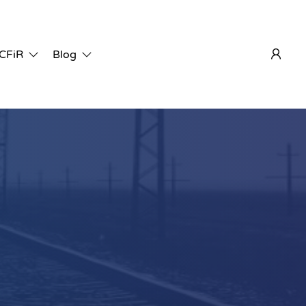
 CFiR
Blog