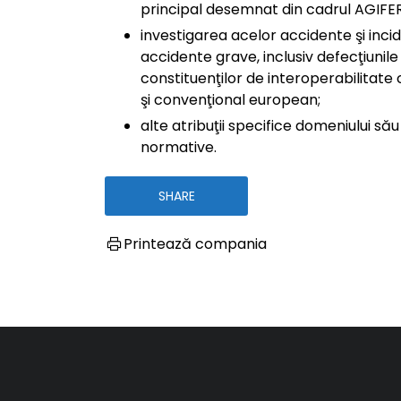
principal desemnat din cadrul AGIFER
investigarea acelor accidente şi incide
accidente grave, inclusiv defecţiunil
constituenţilor de interoperabilitat
şi convenţional european;
alte atribuţii specifice domeniului să
normative.
SHARE
Printează compania