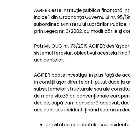
AGIFER este instituţie publică finanţată integ
indice 1 din Ordonanţa Guvernului nr. 95/1998
subordinea Ministerului Lucrărilor Publice,
prin Legea nr. 3/2002, cu modificările şi co
Potrivit OUG nr. 73/2019 AGIFER desfăşoară
sistemul feroviar, obiectivul acesteia fiin
accidentelor.
AGIFER poate investiga, în plus faţă de ac
în condiţii uşor diferite ar fi putut duce la
subsistemelor structurale sau ale constitue
de mare viteză ori convenţionale europen
decide, după cum consideră adecvat, dacă
accident sau incident, ţinând seama în dec
gravitatea accidentului sau incidentul