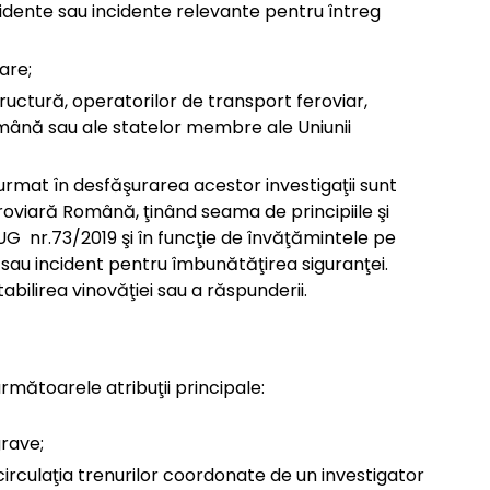
idente sau incidente relevante pentru întreg
are;
tructură, operatorilor de transport feroviar,
omână sau ale statelor membre ale Uniunii
urmat în desfăşurarea acestor investigaţii sunt
oviară Română, ţinând seama de principiile şi
OUG nr.73/2019 şi în funcţie de învăţămintele pe
 sau incident pentru îmbunătăţirea siguranţei.
tabilirea vinovăţiei sau a răspunderii.
rmătoarele atribuţii principale:
grave;
circulaţia trenurilor coordonate de un investigator