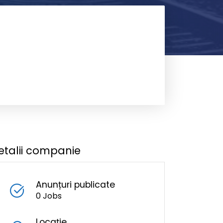
etalii companie
Anunțuri publicate
0 Jobs
Locație