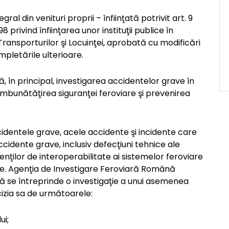
ral din venituri proprii – înfiinţată potrivit art. 9
 privind înfiinţarea unor instituţii publice în
 Transporturilor şi Locuinţei, aprobată cu modificări
mpletările ulterioare.
, în principal, investigarea accidentelor grave în
d îmbunătăţirea siguranţei feroviare şi prevenirea
cidentele grave, acele accidente şi incidente care
 accidente grave, inclusiv defecţiuni tehnice ale
nţilor de interoperabilitate ai sistemelor feroviare
e. Agenţia de Investigare Feroviară Română
 se întreprinde o investigaţie a unui asemenea
izia sa de următoarele:
ui;