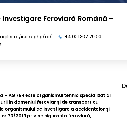
 Investigare Feroviară Română –
agifer.ro/index.php/ro/
+4 021 307 79 03
o
D
 – AGIFER este organismul tehnic specializat al
turii în domeniul feroviar şi de transport cu
le organismului de investigare a accidentelor şi
 nr.73/2019 privind siguranţa feroviară,