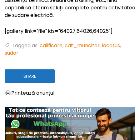
asistență tehnică, sesiuni de training, etc., fiind
capabili să oferim soluții complete pentru activitatea
de sudare electrică.
[gallery link="file" ids="64027,64026,64025"]
Tagged as:
calificare
,
cat_muncitor
,
lacatus
,
sudor
SHARE
Printează anunțul