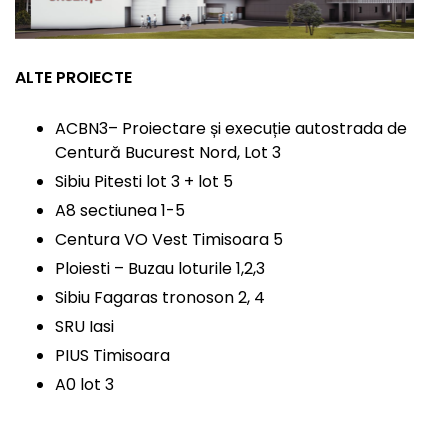
ALTE PROIECTE
ACBN3– Proiectare și execuție autostrada de
Centură Bucurest Nord, Lot 3
Sibiu Pitesti lot 3 + lot 5
A8 sectiunea 1-5
Centura VO Vest Timisoara 5
Ploiesti – Buzau loturile 1,2,3
Sibiu Fagaras tronoson 2, 4
SRU Iasi
PIUS Timisoara
A0 lot 3