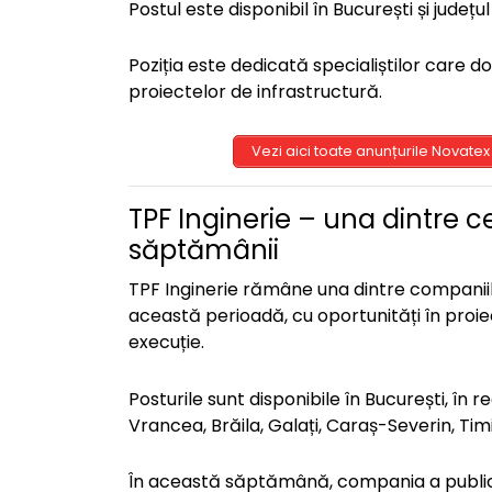
Postul este disponibil în București și județul
Poziția este dedicată specialiștilor care d
proiectelor de infrastructură.
Vezi aici toate anunțurile Novatex 
TPF Inginerie – una dintre ce
săptămânii
TPF Inginerie rămâne una dintre companiil
această perioadă, cu oportunități în proi
execuție.
Posturile sunt disponibile în București, în r
Vrancea, Brăila, Galați, Caraș-Severin, Timi
În această săptămână, compania a public