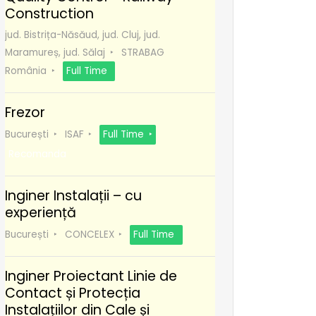
Construction
jud. Bistrița-Năsăud, jud. Cluj, jud.
Maramureș, jud. Sălaj
STRABAG
România
Full Time
Frezor
București
ISAF
Full Time
Recomanda
Inginer Instalații – cu
experiență
București
CONCELEX
Full Time
Inginer Proiectant Linie de
Contact și Protecția
Instalațiilor din Cale și