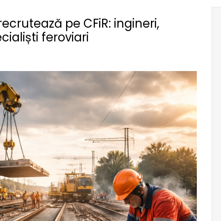
recrutează pe CFiR: ingineri,
ialiști feroviari