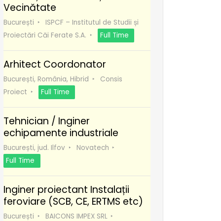
Vecinătate
București
ISPCF – Institutul de Studii și
Proiectări Căi Ferate S.A.
Full Time
Arhitect Coordonator
București, România, Hibrid
Consis
Proiect
Full Time
Tehnician / Inginer
echipamente industriale
București, jud. Ilfov
Novatech
Full Time
Inginer proiectant Instalații
feroviare (SCB, CE, ERTMS etc)
București
BAICONS IMPEX SRL