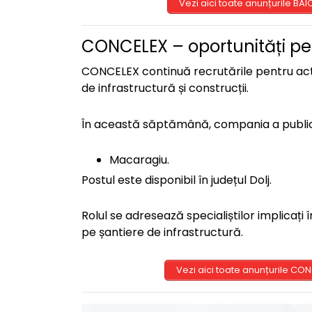
Vezi aici toate anunțurile BAI
CONCELEX – oportunități pent
CONCELEX continuă recrutările pentru activ
de infrastructură și construcții.
În această săptămână, compania a public
Macaragiu.
Postul este disponibil în județul Dolj.
Rolul se adresează specialiștilor implicați
pe șantiere de infrastructură.
Vezi aici toate anunțurile CONC