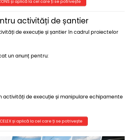
CONS și aplică la cel care ți se potrivește
ru activități de șantier
ități de execuție și șantier în cadrul proiectelor
at un anunț pentru:
 în activități de execuție și manipulare echipamente
ELEX și aplică la cel care ți se potrivește