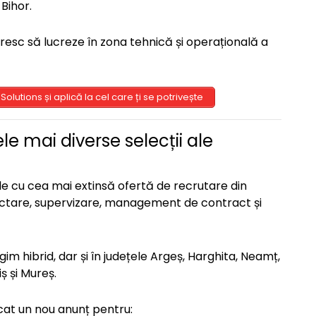
 Bihor.
oresc să lucreze în zona tehnică și operațională a
Solutions și aplică la cel care ți se potrivește
le mai diverse selecții ale
e cu cea mai extinsă ofertă de recrutare din
ectare, supervizare, management de contract și
egim hibrid, dar și în județele Argeș, Harghita, Neamț,
ș și Mureș.
at un nou anunț pentru: