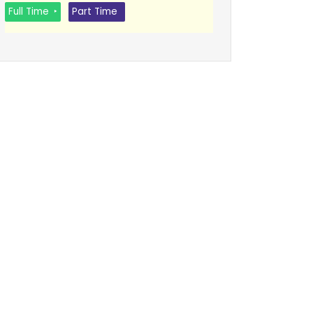
Full Time
Part Time