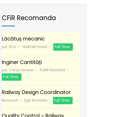
CFiR Recomanda
Lăcătuș mecanic
jud. Ilfov
HIAROM Invest
Full Time
Inginer Cantități
jud. Caraș Severin
PORR România
Full Time
Railway Design Coordinator
București
Egis România
Full Time
Quality Control – Railway