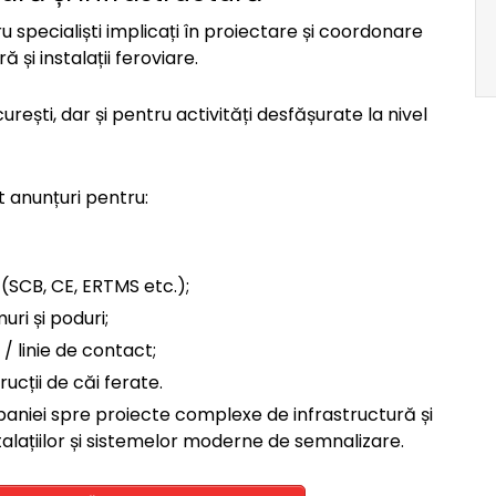
specialiști implicați în proiectare și coordonare
 și instalații feroviare.
curești, dar și pentru activități desfășurate la nivel
 anunțuri pentru:
 (SCB, CE, ERTMS etc.);
uri și poduri;
 linie de contact;
rucții de căi ferate.
paniei spre proiecte complexe de infrastructură și
talațiilor și sistemelor moderne de semnalizare.