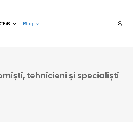
 CFiR
Blog
iști, tehnicieni și specialiști