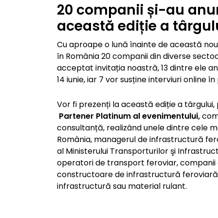
20 companii și-au anun
această ediție a târgul
Cu aproape o lună înainte de această nouă 
în România 20 companii din diverse sectoar
acceptat invitația noastră, 13 dintre ele a
14 iunie, iar 7 vor susține interviuri online î
Vor fi prezenți la această ediție a târgului
Partener Platinum al evenimentului,
comp
consultanță, realizând unele dintre cele m
România, managerul de infrastructură fero
al Ministerului Transporturilor şi Infrastruct
operatori de transport feroviar, companii d
constructoare de infrastructură feroviară, 
infrastructură sau material rulant.