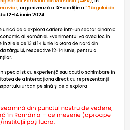
 Inginerilor Feroviari din România (AIFR)
, în
Feroviar
, organizează a IX-a ediție a
”Târgului de
da 12-14 iunie 2024.
e unică de a explora cariere într-un sector dinamic
 economic al României. Evenimentul va avea loc în
în zilele de 13 și 14 iunie la Gara de Nord din
da târgului, respective 12-14 iunie, pentru a
ților.
n specialist cu experiență sau cauți o schimbare în
itatea de a interacționa direct cu reprezentanții
nsportului urban pe șină și de a explora
înseamnă din punctul nostru de vedere,
iară în România – ce meserie (aproape
nstituții poți lucra.