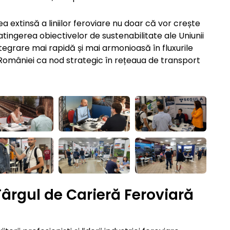
carea extinsă a liniilor feroviare nu doar că vor crește
 atingerea obiectivelor de sustenabilitate ale Uniunii
tegrare mai rapidă și mai armonioasă în fluxurile
României ca nod strategic în rețeaua de transport
 Târgul de Carieră Feroviară