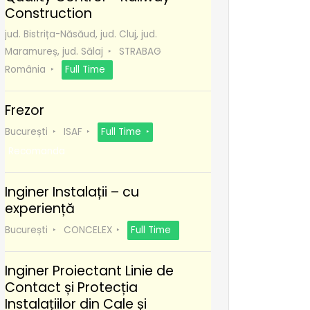
Construction
jud. Bistrița-Năsăud, jud. Cluj, jud.
Maramureș, jud. Sălaj
STRABAG
România
Full Time
Frezor
București
ISAF
Full Time
Recomanda
Inginer Instalații – cu
experiență
București
CONCELEX
Full Time
Inginer Proiectant Linie de
Contact și Protecția
Instalațiilor din Cale și