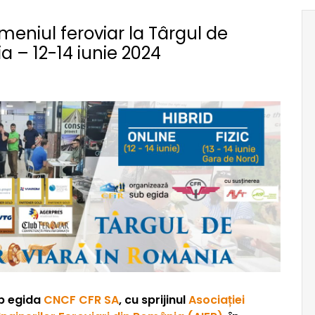
meniul feroviar la Târgul de
a – 12-14 iunie 2024
ub egida
CNCF CFR SA
, cu sprijinul
Asociației