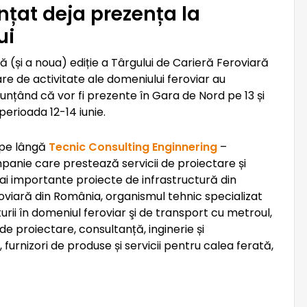
țat deja prezența la
ui
(și a noua) ediție a Târgului de Carieră Feroviară
e de activitate ale domeniului feroviar au
nunțând că vor fi prezente în Gara de Nord pe 13 și
n perioada 12-14 iunie.
, pe lângă
Tecnic Consulting Enginnering
–
anie care prestează servicii de proiectare și
ai importante proiecte de infrastructură din
viară din România, organismul tehnic specializat
urii
în domeniul feroviar şi de transport cu metroul,
e proiectare, consultanță, inginerie și
furnizori de produse și servicii pentru calea ferată,