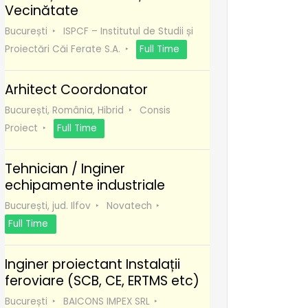
Vecinătate
București
ISPCF – Institutul de Studii și
Proiectări Căi Ferate S.A.
Full Time
Arhitect Coordonator
București, România, Hibrid
Consis
Proiect
Full Time
Tehnician / Inginer
echipamente industriale
București, jud. Ilfov
Novatech
Full Time
Inginer proiectant Instalații
feroviare (SCB, CE, ERTMS etc)
București
BAICONS IMPEX SRL