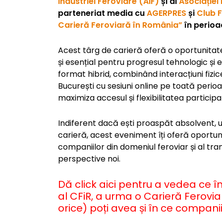
Industriei Feroviare (AIF)
și al
Asociației
parteneriat media cu
AGERPRES
și
Club 
Carieră Feroviară în România”
în perioa
Acest târg de carieră oferă o oportunitat
și esențial pentru progresul tehnologic și
format hibrid, combinând interacțiuni fizice 
București cu sesiuni online pe toată perioa
maximiza accesul și flexibilitatea participan
Indiferent dacă ești proaspăt absolvent, u
carieră, acest eveniment îți oferă oportun
companiilor din domeniul feroviar și al tra
perspective noi.
Dă click aici pentru a vedea ce 
al CFiR, a urma o Carieră Ferov
orice) poți avea și în ce companii/i