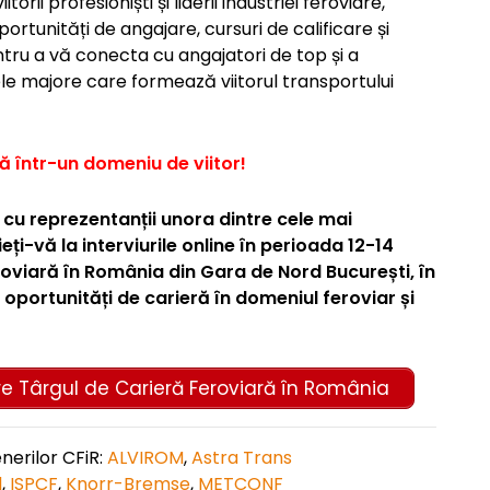
orii profesioniști și liderii industriei feroviare,
ortunități de angajare, cursuri de calificare și
ntru a vă conecta cu angajatori de top și a
le majore care formează viitorul transportului
ă într-un domeniu de viitor!
ți cu reprezentanții unora dintre cele mai
i-vă la interviurile online în perioada 12-14
eroviară în România din Gara de Nord București, în
ri oportunități de carieră în domeniul feroviar și
re Târgul de Carieră Feroviară în România
enerilor CFiR:
ALVIROM
,
Astra Trans
l
,
ISPCF
,
Knorr-Bremse
,
METCONF