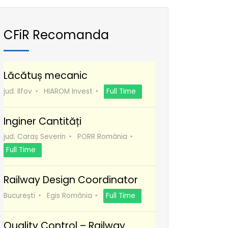
CFiR Recomanda
Lăcătuș mecanic
jud. Ilfov
HIAROM Invest
Full Time
Inginer Cantități
jud. Caraș Severin
PORR România
Full Time
Railway Design Coordinator
București
Egis România
Full Time
Quality Control – Railway