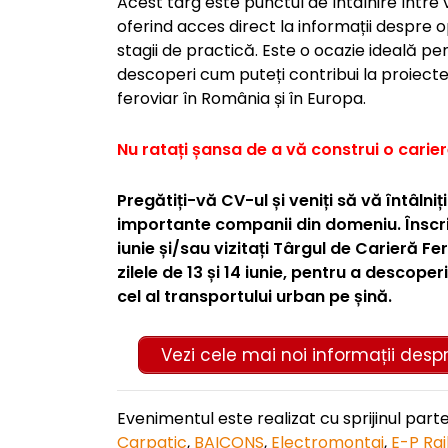
Acest târg este punctul de întâlnire între viit
oferind acces direct la informații despre op
stagii de practică. Este o ocazie ideală pe
descoperi cum puteți contribui la proiecte
feroviar în România și în Europa.
Nu ratați șansa de a vă construi o carier
Pregătiți-vă CV-ul și veniți să vă întâlni
importante companii din domeniu. Înscrieț
iunie și/sau vizitați Târgul de Carieră F
zilele de 13 și 14 iunie, pentru a descope
cel al transportului urban pe șină.
Vezi cele mai noi informații desp
Evenimentul este realizat cu sprijinul part
Carpatic
,
BAICONS
,
Electromontaj
,
E-P Rai