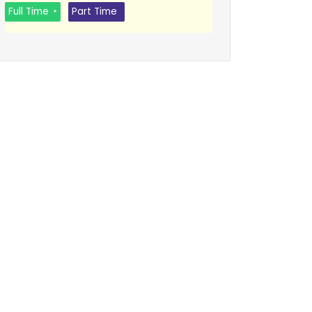
Full Time
Part Time